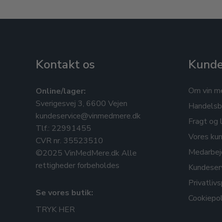
Kontakt os
Kunde
Om vin m
Online/lager:
Sverigesvej 3, 6600 Vejen
Handelsb
kundeservice@vinmedmere.dk
Fragt og 
Tlf.: 22991455
Vores kun
CVR nr. 35523510
Medarbej
©2025 VinMedMere.dk Alle
rettigheder forbeholdes
Kundeser
Privatlivs
Se vores butik:
Cookiepol
TRYK HER