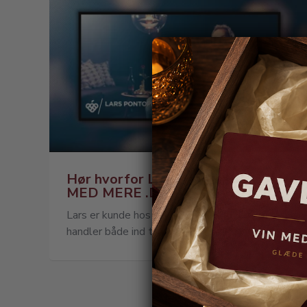
Hør hvorfor Lars handler hos VIN
MED MERE .DK
Lars er kunde hos VIN MED MERE .DK og
handler både ind til privaten og til hans...