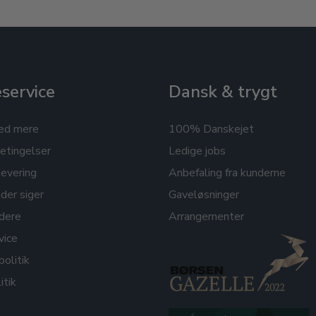
service
Dansk & trygt
ed mere
100% Danskejet
etingelser
Ledige jobs
levering
Anbefaling fra kunderne
der siger
Gaveløsninger
dere
Arrangementer
vice
politik
itik