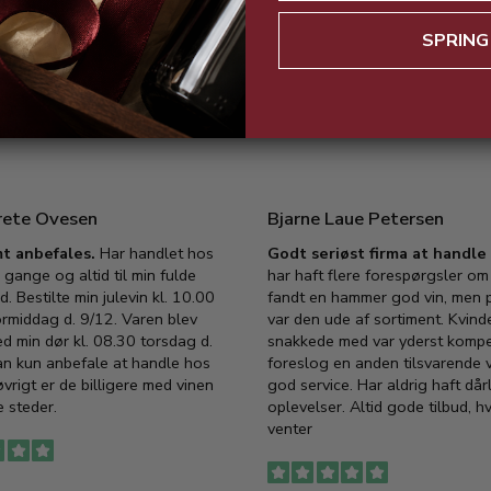
SPRING
rete Ovesen
Bjarne Laue Petersen
t anbefales.
Har handlet hos
Godt seriøst firma at handl
 gange og altid til min fulde
har haft flere forespørgsler om 
d. Bestilte min julevin kl. 10.00
fandt en hammer god vin, men p
ormiddag d. 9/12. Varen blev
var den ude af sortiment. Kvind
ed min dør kl. 08.30 torsdag d.
snakkede med var yderst komp
an kun anbefale at handle hos
foreslog en anden tilsvarende v
vrigt er de billigere med vinen
god service. Har aldrig haft dår
 steder.
oplevelser. Altid gode tilbud, h
venter