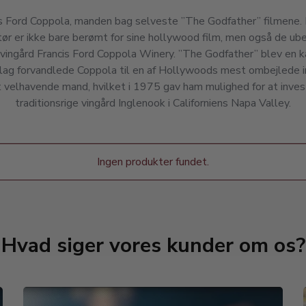
is Ford Coppola, manden bag selveste ”The Godfather” filmene.
tør er ikke bare berømt for sine hollywood film, men også de ube
 vingård Francis Ford Coppola Winery. ”The Godfather” blev en
ag forvandlede Coppola til en af Hollywoods mest ombejlede i
velhavende mand, hvilket i 1975 gav ham mulighed for at inves
traditionsrige vingård Inglenook i Californiens Napa Valley.
Ingen produkter fundet.
Hvad siger vores kunder om os?