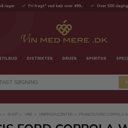
på lager
Fri fragt* ved køb over 499,-
Over 500 daglig
NTILBUD
DISTRIKTER
DRUER
SPIRITUS
SPEC
e
SHOP
VINE
VINPRODUCENTER
FRANCIS FORD COPPOLA W