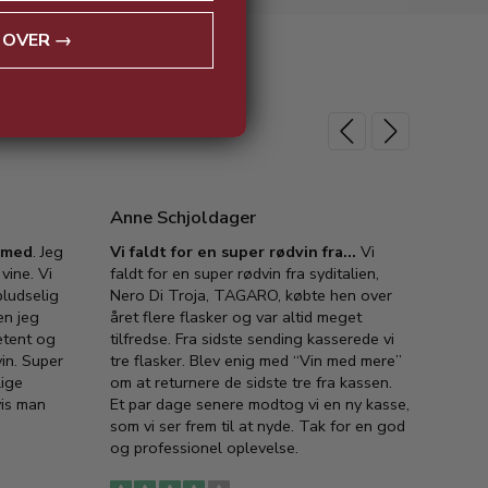
 OVER →
Anne Schjoldager
Jette
e med
. Jeg
Vi faldt for en super rødvin fra…
Vi
VIN M
vine. Vi
faldt for en super rødvin fra syditalien,
VIN M
ludselig
Nero Di Troja, TAGARO, købte hen over
velsma
en jeg
året flere flasker og var altid meget
vejled
etent og
tilfredse. Fra sidste sending kasserede vi
god ve
in. Super
tre flasker. Blev enig med “Vin med mere”
har a
lige
om at returnere de sidste tre fra kassen.
lytten
vis man
Et par dage senere modtog vi en ny kasse,
i forb
som vi ser frem til at nyde. Tak for en god
så meg
og professionel oplevelse.
den. D
to fyl