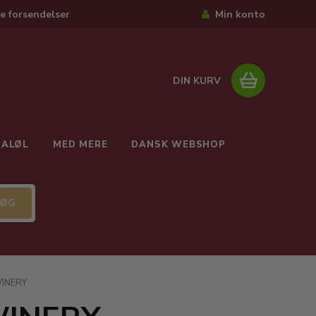
e forsendelser
Min konto
DIN KURV
IALØL
MED MERE
DANSK WEBSHOP
INERY