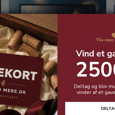
Vind et g
250
Hør hvorfor Claus handler hos VIN
MED MERE .DK
Claus er kunde hos VIN MED MERE .DK og
Deltag og bliv mu
handler ofte vores Primitvo Solone 17%...
vinder af et gav
DELTA