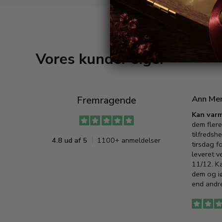
Vores kunder siger
Ann Me
Fremragende
Kan varm
dem flere
tilfredshe
4.8 ud af 5
1100+ anmeldelser
tirsdag f
leveret v
11/12. K
dem og iø
end andre