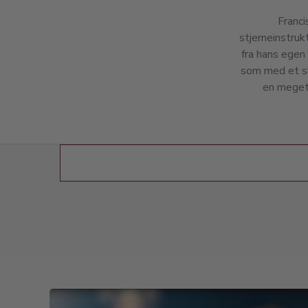
Franc
stjerneinstruk
fra hans egen
som med et sl
en meget 