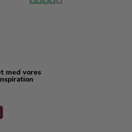
Ingen
erstat
service
et med vores
nspiration