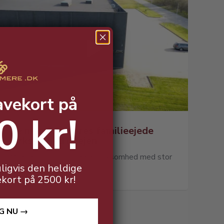
avekort på
0 kr!
Se mere om vores familieejede
virksomhed i Vejen
Vi er en stolt familieejet virksomhed med stor
ligvis den heldige
passion for vin.
ekort på 2500 kr!
G NU →