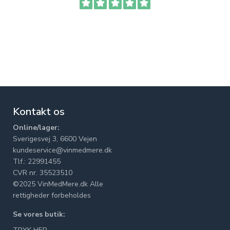
Kontakt os
Online/lager:
Sverigesvej 3, 6600 Vejen
kundeservice@vinmedmere.dk
Tlf.: 22991455
CVR nr. 35523510
©2025 VinMedMere.dk Alle
rettigheder forbeholdes
Se vores butik: