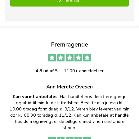
Vis produkt
Fremragende
4.8 ud af 5
1100+ anmeldelser
Ann Merete Ovesen
Kan varmt anbefales.
Har handlet hos dem flere gange
og altid til min fulde tilfredshed. Bestilte min julevin kl.
f
10.00 tirsdag formiddag d. 9/12. Varen blev leveret ved min
p
dør kl. 08.30 torsdag d. 11/12. Kan kun anbefale at handle
hos dem og iøvrigt er de billigere med vinen end andre
t
steder.