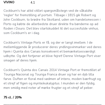
VIVINO
4,1
Cockburn's har altid stillet spørgsmålstegn ved de såkaldte
'regler' for fremstilling af portvin. Tilbage i 1815 gik Robert og
John Cockburn, to brødre fra Skotland, uden om handelsmessen i
Porto og købte de allerbedste druer direkte fra bønderne op ad
floden i Douro. Det blev startskuddet til det succesfulde vinhus,
som Cockburn's er i dag.
Cockburn's Vintage Ports er få, og der er langt imellem. I de
mellemliggende år producerer deres yndlingsvinmarker ved deres
hjem i Quinta dos Canais konsekvent et bemærkelsesværdigt
udbytte. Og det fortjener at blive fejret! Denne Vintage Port viser
smagen af deres hjem.
Cockburn's Quinta dos Canais 2014 Vintage Port er fremstillet af
Touriga Nacional og Touriga Franca druer og har en dyb lilla
farve. Duften er floral med sødmen af ​​intens, moden bærfrugt og
et strejf af figen og mynte/eukalyptus. I munden er den fyldig,
men smidig med noter af mørke frugter og et strejf af peber.
75 cl. / 20%