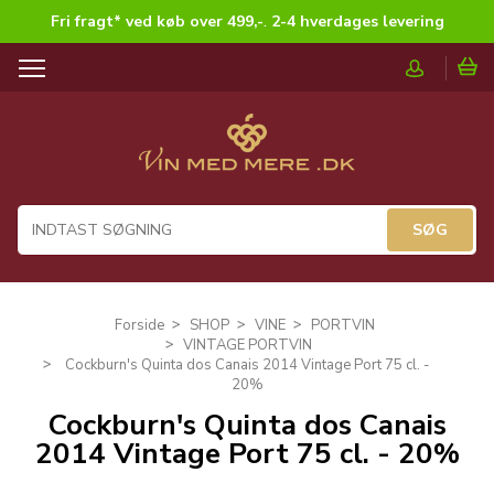
Fri fragt* ved køb over 499,-
.
2-4 hverdages levering
T
o
g
g
l
e
n
a
v
i
g
Forside
SHOP
VINE
PORTVIN
a
VINTAGE PORTVIN
t
Cockburn's Quinta dos Canais 2014 Vintage Port 75 cl. -
i
20%
o
Cockburn's Quinta dos Canais
n
2014 Vintage Port 75 cl. - 20%