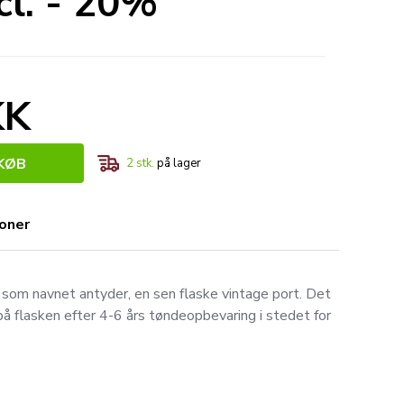
l. - 20%
KK
KØB
2
stk.
på lager
ioner
som navnet antyder, en sen flaske vintage port. Det
på flasken efter 4-6 års tøndeopbevaring i stedet for