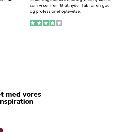
som vi ser frem til at nyde. Tak for en god
så meg
og professionel oplevelse.
den. D
to fyl
Ingen
erstat
service
et med vores
nspiration