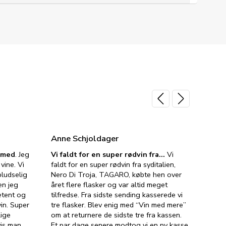
Anne Schjoldager
Jette
e med
. Jeg
Vi faldt for en super rødvin fra…
Vi
VIN M
vine. Vi
faldt for en super rødvin fra syditalien,
VIN M
ludselig
Nero Di Troja, TAGARO, købte hen over
velsma
en jeg
året flere flasker og var altid meget
vejled
etent og
tilfredse. Fra sidste sending kasserede vi
god ve
in. Super
tre flasker. Blev enig med “Vin med mere”
har a
lige
om at returnere de sidste tre fra kassen.
lytten
vis man
Et par dage senere modtog vi en ny kasse,
i forb