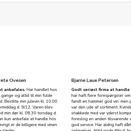
rete Ovesen
Bjarne Laue Petersen
t anbefales.
Har handlet hos
Godt seriøst firma at handl
 gange og altid til min fulde
har haft flere forespørgsler om 
d. Bestilte min julevin kl. 10.00
fandt en hammer god vin, men p
ormiddag d. 9/12. Varen blev
var den ude af sortiment. Kvind
ed min dør kl. 08.30 torsdag d.
snakkede med var yderst komp
an kun anbefale at handle hos
foreslog en anden tilsvarende v
vrigt er de billigere med vinen
god service. Har aldrig haft dår
 steder.
oplevelser. Altid gode tilbud, h