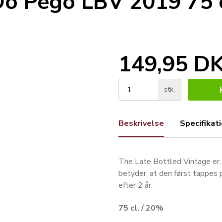
Do Pégo LBV 2019 75 c
149,95 D
stk.
Beskrivelse
Specifikat
The Late Bottled Vintage er, 
betyder, at den først tappes 
efter 2 år.
75 cl. / 20%