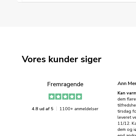
Vores kunder siger
Ann Me
Fremragende
Kan varm
dem flere
tilfredshe
4.8 ud af 5
1100+ anmeldelser
tirsdag f
leveret v
11/12. K
dem og iø
end andre