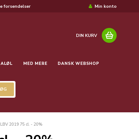
e forsendelser
Min konto
DIN KURV
IALØL
MED MERE
DANSK WEBSHOP
 LBV 2019 75 cl. - 20%