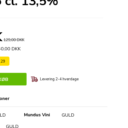
cl. 13,5%
K
129,00 DKK
360,00 DKK
 129
KØB
Levering 2-4 hverdage
ioner
Mundus Vini
LD
GULD
.
GULD