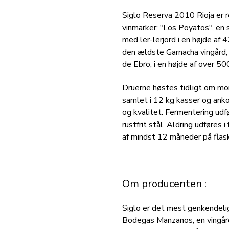
Siglo Reserva 2010 Rioja er r
vinmarker: "Los Poyatos", en 
med ler-lerjord i en højde af
den ældste Garnacha vingård,
de Ebro, i en højde af over 500
Druerne høstes tidligt om mor
samlet i 12 kg kasser og anko
og kvalitet. Fermentering udf
rustfrit stål. Aldring udføres
af mindst 12 måneder på flaske
Om producenten :
Siglo er det mest genkendelig
Bodegas Manzanos, en vingård