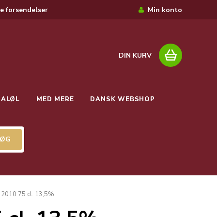
e forsendelser
Min konto
DIN KURV
IALØL
MED MERE
DANSK WEBSHOP
2010 75 cl. 13,5%