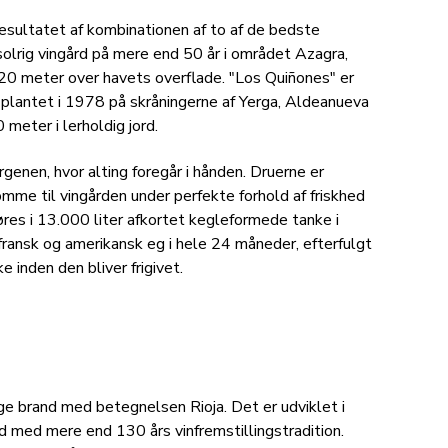
esultatet af kombinationen af to af de bedste
solrig vingård på mere end 50 år i området Azagra,
 420 meter over havets overflade. "Los Quiñones" er
 plantet i 1978 på skråningerne af Yerga, Aldeanueva
 meter i lerholdig jord.
genen, hvor alting foregår i hånden. Druerne er
mme til vingården under perfekte forhold af friskhed
øres i 13.000 liter afkortet kegleformede tanke i
 i fransk og amerikansk eg i hele 24 måneder, efterfulgt
 inden den bliver frigivet.
e brand med betegnelsen Rioja. Det er udviklet i
 med mere end 130 års vinfremstillingstradition.