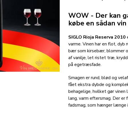
WOW - Der kan gå 
købe en sådan vin 
SIGLO Rioja Reserva 2010
e
varme. Vinen har en flot, dyb
bær som kirsebær, blommer o
af vanilje, let ristet træ, kry
på egetræsfade.
Smagen er rund, blød og velafb
fået ekstra dybde og komple
behagelige, hvilket gør vinen 
lang, varm eftersmag. Der er f
fadsmag, som hænger længe 