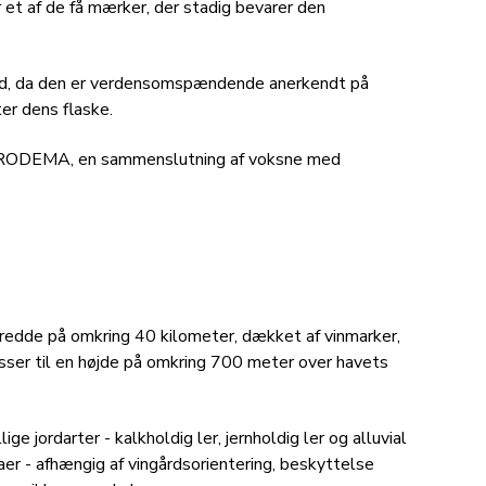
r et af de få mærker, der stadig bevarer den
ig ud, da den er verdensomspændende anerkendt på
er dens flaske.
PRODEMA, en sammenslutning af voksne med
bredde på omkring 40 kilometer, dækket af vinmarker,
sser til en højde på omkring 700 meter over havets
ge jordarter - kalkholdig ler, jernholdig ler og alluvial
aer - afhængig af vingårdsorientering, beskyttelse