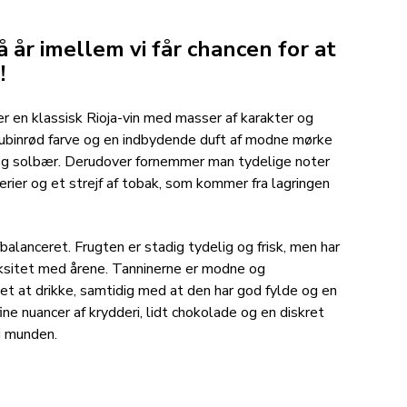
år imellem vi får chancen for at
!
r en klassisk Rioja-vin med masser af karakter og
 rubinrød farve og en indbydende duft af modne mørke
g solbær. Derudover fornemmer man tydelige noter
dderier og et strejf af tobak, som kommer fra lagringen
alanceret. Frugten er stadig tydelig og frisk, men har
ksitet med årene. Tanninerne er modne og
let at drikke, samtidig med at den har god fylde og en
ine nuancer af krydderi, lidt chokolade og en diskret
i munden.