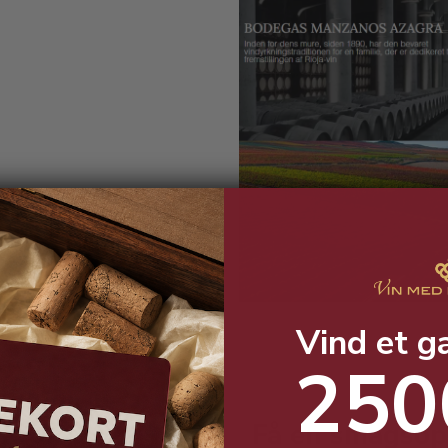
Vind et g
250
Få en smagsopl