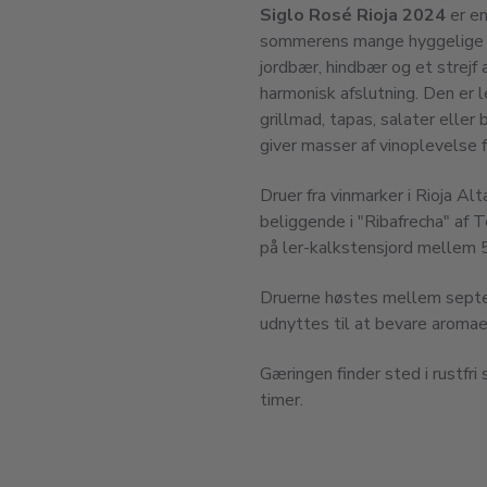
Siglo Rosé Rioja 2024
er en
sommerens mange hyggelige st
jordbær, hindbær og et strejf a
harmonisk afslutning. Den er l
grillmad, tapas, salater eller 
giver masser af vinoplevelse 
Druer fra vinmarker i Rioja Al
beliggende i "Ribafrecha" af 
på ler-kalkstensjord mellem 
Druerne høstes mellem septe
udnyttes til at bevare aromae
Gæringen finder sted i rustfr
timer.