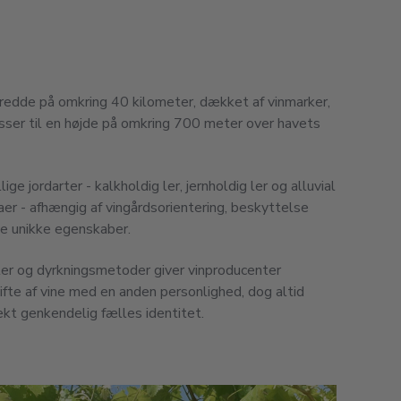
bredde på omkring 40 kilometer, dækket af vinmarker,
sser til en højde på omkring 700 meter over havets
ge jordarter - kalkholdig ler, jernholdig ler og alluvial
aer - afhængig af vingårdsorientering, beskyttelse
ne unikke egenskaber.
orter og dyrkningsmetoder giver vinproducenter
ifte af vine med en anden personlighed, dog altid
ekt genkendelig fælles identitet.