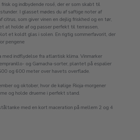
 frisk og indbydende rosé, der er som skabt til
under. I glasset mødes du af saftige noter af
f citrus, som giver vinen en dejlig friskhed og en tør,
et at holde af og passer perfekt til terrassen,
blot et koldt glas i solen. En rigtig sommerfavorit, der
for pengene
ta med indflydelse fra atlantisk klima. Vinmarker
Tempranillo- og Garnacha-sorter, plantet på espalier
500 og 600 meter over havets overflade.
mber og oktober, hvor de kølige Rioja-morgener
rne og holde druerne i perfekt stand.
i ståltanke med en kort maceration på mellem 2 og 4