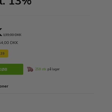
l. 13%
K
139,00 DKK
354,00 DKK
 139
KØB
258
stk.
på lager
ioner