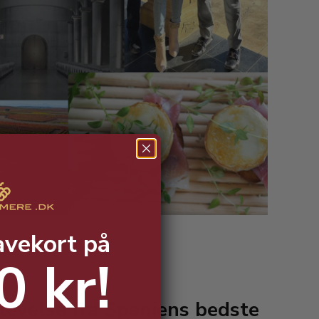
avekort på
0 kr!
evelse fra Spaniens bedste