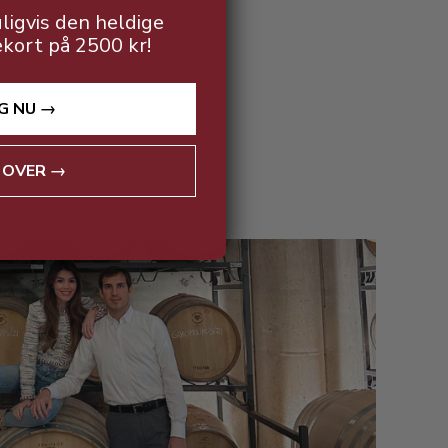
ligvis den heldige
ekort på 2500 kr!
G NU →
 OVER →