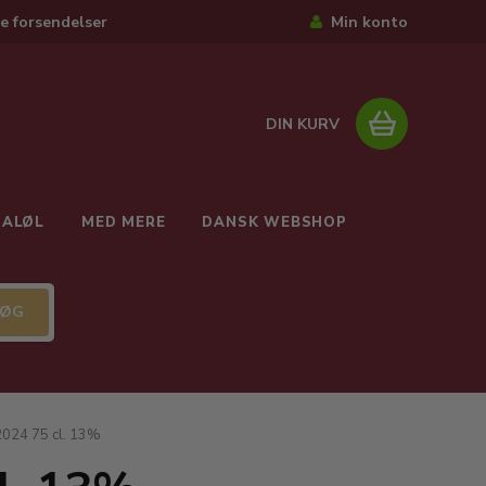
e forsendelser
Min konto
DIN KURV
IALØL
MED MERE
DANSK WEBSHOP
2024 75 cl. 13%