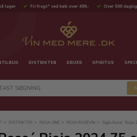
på lager
Fri fragt* ved køb over 499,-
Over 500 daglig
NTILBUD
DISTRIKTER
DRUER
SPIRITUS
SPEC
P
DISTRIKTER
RIOJA VINE
RIOJA ROSÉVIN
Siglo Rose´ Rioja 