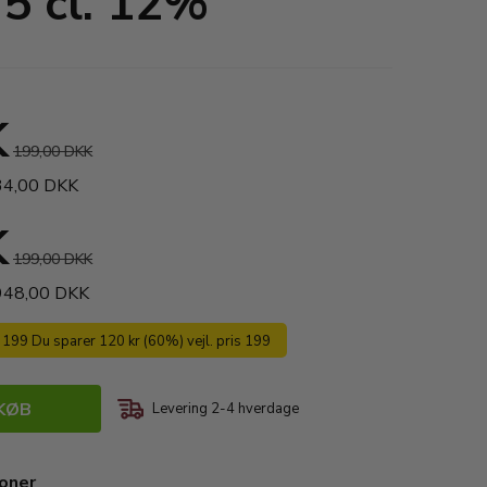
5 cl. 12%
K
199,00 DKK
534,00 DKK
K
199,00 DKK
 948,00 DKK
s 199 Du sparer 120 kr (60%) vejl. pris 199
KØB
Levering 2-4 hverdage
ioner