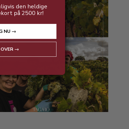
ligvis den heldige
ekort på 2500 kr!
G NU →
 OVER →