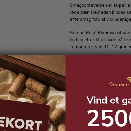
Smagsoplevelsen er
super e
røde bær. Helheden bindes s
eftersmag fuld af vidunderlige
Solone Rosé Primitivo vil være
kylling eller til at nyde på te
tempereret ved 10-12 grader
DENNE ROSÉVIN S
Vind et g
250