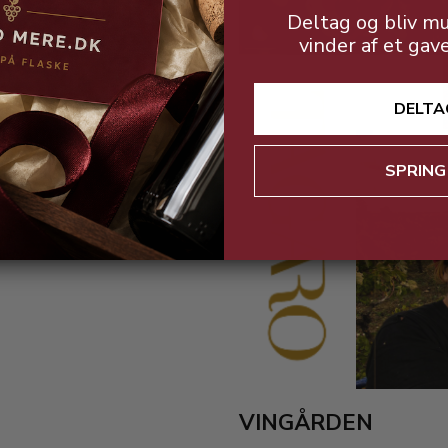
Deltag og bliv mu
vinder af et gav
DELTA
SPRING
VINGÅRDEN