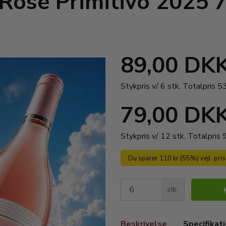
osé Primitivo 2025 7
89,00 DK
Stykpris v/ 6 stk.
Totalpris 
79,00 DK
Stykpris v/ 12 stk.
Totalpris
Du sparer 110 kr (55%) vejl. pri
stk.
Beskrivelse
Specifikat