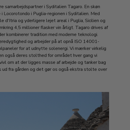
re samarbejdspartner i Syditalien Tagaro. En skøn
 i Locorotondo i Puglia-regionen i Syditalien. Med
 d'Itria og yderligere lejet areal i Puglia, Sicilien og
ring 4,5 millioner flasker vin årligt. Tagaro drives af
der kombinerer tradition med moderne teknologi.
redygtighed og arbejder på at opnå ISO 14001-
solpaneler for at udnytte solenergi. Vi mærker virkelig
men også deres stolthed for området hver gang vi
tvivl om at der ligges masse af arbejde og tanker bag
 ud fra gården og det gør os også ekstra stolte over