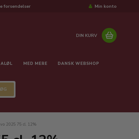
e forsendelser
Min konto
DIN KURV
IALØL
MED MERE
DANSK WEBSHOP
vo 2025 75 cl. 12%