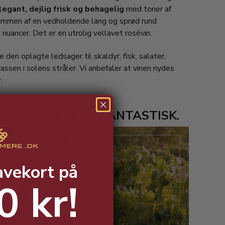
legant, dejlig frisk og behagelig
med toner af
ammen af en vedholdende lang og sprød rund
 nuancer. Det er en utrolig vellavet rosévin.
 den oplagte ledsager til skaldyr, fisk, salater,
rrassen i solens stråler. Vi anbefaler at vinen nydes
.
KAL OPLEVES! - FANTASTISK.
avekort på
0 kr!