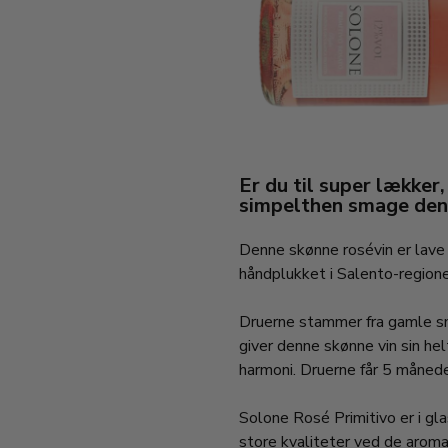
Er du til super lækker,
simpelthen smage denn
Denne skønne rosévin er lave
håndplukket i Salento-regione
Druerne stammer fra gamle sm
giver denne skønne vin sin hel
harmoni. Druerne får 5 måned
Solone Rosé Primitivo er i gl
store kvaliteter ved de aroma