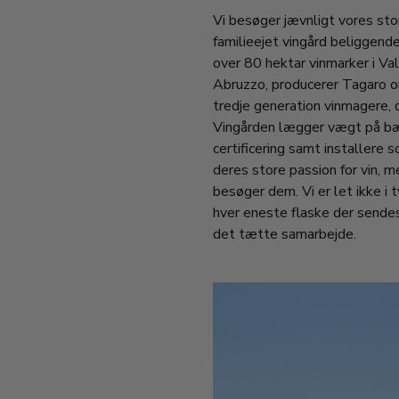
Vi besøger jævnligt vores sto
familieejet vingård beliggende
over 80 hektar vinmarker i Valle
Abruzzo, producerer Tagaro omk
tredje generation vinmagere, 
Vingården lægger vægt på bæ
certificering samt installere 
deres store passion for vin, 
besøger dem. Vi er let ikke i 
hver eneste flaske der sendes
det tætte samarbejde.