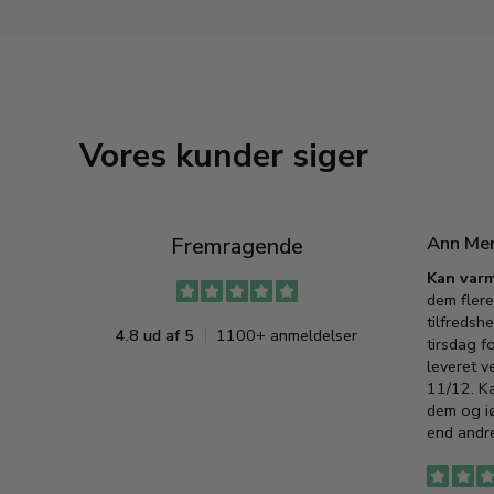
Vores kunder siger
Ann Me
Fremragende
Kan varm
dem flere
tilfredshe
4.8 ud af 5
1100+ anmeldelser
tirsdag f
leveret v
11/12. K
dem og iø
end andre