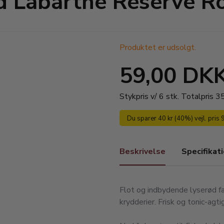
d Labarthe Reserve R
Produktet er udsolgt.
59,00 DK
Stykpris v/ 6 stk.
Totalpris 
Du sparer 40 kr (40%) vejl. pris 
Beskrivelse
Specifikat
Flot og indbydende lyserød far
krydderier. Frisk og tonic-ag