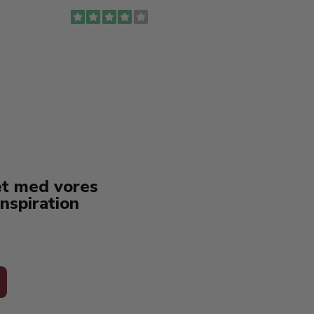
to fyl
Ingen
erstat
service
et med vores
nspiration