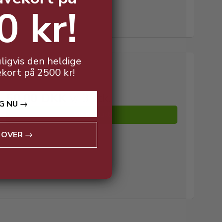
0 kr!
ligvis den heldige
ekort på 2500 kr!
109,00 DKK v/ 3 stk.
50,00 DKK
v/ 3 stk.
G NU →
Vis produkt
 OVER →