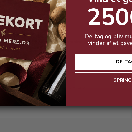
250
Deltag og bliv mu
Cotes du Rhone Rose´ Domaine des Favards
vinder af et gav
2024 75 cl. 14%
DELTA
SPRING
Kraftfuld Rose´ på hele 14% fra Rhône