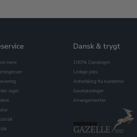
service
Dansk & trygt
ed mere
100% Danskejet
etingelser
Ledige jobs
levering
Anbefaling fra kunderne
der siger
Gaveløsninger
dere
Arrangementer
vice
politik
itik