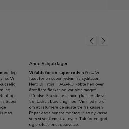
Anne Schjoldager
Jette
e med
. Jeg
Vi faldt for en super rødvin fra…
Vi
VIN M
vine. Vi
faldt for en super rødvin fra syditalien,
VIN M
ludselig
Nero Di Troja, TAGARO, købte hen over
velsma
en jeg
året flere flasker og var altid meget
vejled
etent og
tilfredse. Fra sidste sending kasserede vi
god ve
in. Super
tre flasker. Blev enig med “Vin med mere”
har a
lige
om at returnere de sidste tre fra kassen.
lytten
vis man
Et par dage senere modtog vi en ny kasse,
i forb
som vi ser frem til at nyde. Tak for en god
så meg
og professionel oplevelse.
den. D