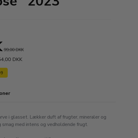
ose´ 2023
K
99,00 DKK
354,00 DKK
99
ioner
ve i glasset. Lækker duft af frugter, mineraler og
tig smag med intens og vedholdende frugt.