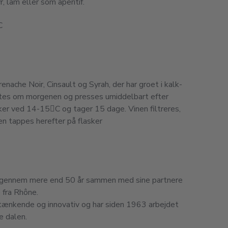
yr, lam eller som aperitif.
C
nache Noir, Cinsault og Syrah, der har groet i kalk-
østes om morgenen og presses umiddelbart efter
sker ved 14-15C og tager 15 dage. Vinen filtreres,
nen tappes herefter på flasker
igennem mere end 50 år sammen med sine partnere
 fra Rhône.
tænkende og innovativ og har siden 1963 arbejdet
e dalen.