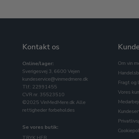
Kontakt os
Kunde
Om vin m
Online/lager:
Sverigesvej 3, 6600 Vejen
Handelsb
kundeservice@vinmedmere.dk
Fragt og 
Tlf.: 22991455
Vores kun
CVR nr. 35523510
Medarbej
©2025 VinMedMere.dk Alle
rettigheder forbeholdes
Kundeser
Privatlivs
Se vores butik:
Cookiepol
TRYK HER