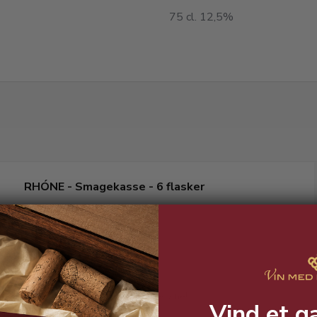
75 cl. 12,5%
RHÓNE - Smagekasse - 6 flasker
6 helt fantastiske TOP-Rhòne vine!
Vind et g