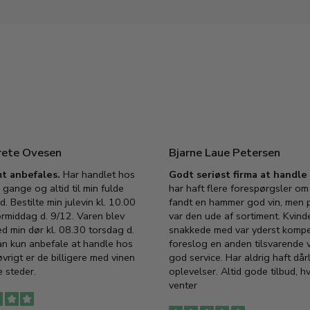
rete Ovesen
Bjarne Laue Petersen
t anbefales.
Har handlet hos
Godt seriøst firma at handl
 gange og altid til min fulde
har haft flere forespørgsler om 
d. Bestilte min julevin kl. 10.00
fandt en hammer god vin, men p
ormiddag d. 9/12. Varen blev
var den ude af sortiment. Kvind
ed min dør kl. 08.30 torsdag d.
snakkede med var yderst komp
an kun anbefale at handle hos
foreslog en anden tilsvarende v
vrigt er de billigere med vinen
god service. Har aldrig haft dår
 steder.
oplevelser. Altid gode tilbud, h
venter