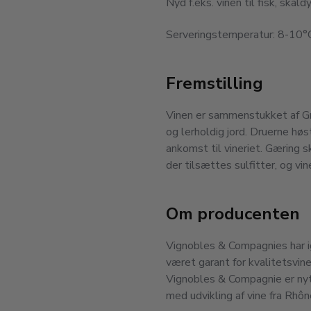
Nyd f.eks. vinen til fisk, skald
Serveringstemperatur: 8-10°
Fremstilling
Vinen er sammenstukket af Gre
og lerholdig jord. Druerne h
ankomst til vineriet. Gæring 
der tilsættes sulfitter, og vi
Om producenten
Vignobles & Compagnies har 
været garant for kvalitetsvine
Vignobles & Compagnie er ny
med udvikling af vine fra Rhôn