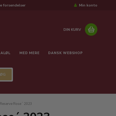
e forsendelser
Min konto
DIN KURV
IALØL
MED MERE
DANSK WEBSHOP
 Reserve Rose´ 2023