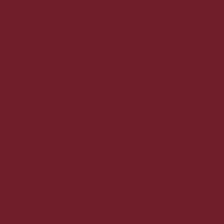
Fragt og levering
Vores kunder siger
Medarbejdere
Kundeservice
Privatlivspolitik
Cookiepolitik
Dansk & trygt
100% Danskejet
Ledige jobs
Anbefaling fra kunderne
Gaveløsninger
Arrangementer