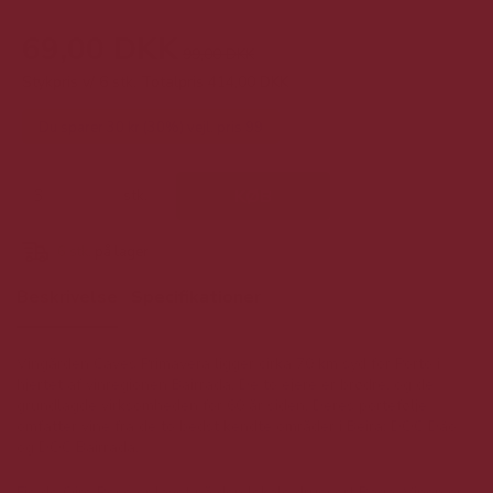
69,00 DKK
99,00 DKK
Stykpris v/ 6 stk.
Totalpris 414,00 DKK
Du sparer 30 kr (30%) vejl. pris 99
stk.
KØB
6
stk.
på lager
Beskrivelse
Specifikationer
Vingården Caves Primavera ligger cirka 70 km syd for Porto i
hjertet af vinregionen Bairrada. De to ejere er brødre, og de
grundlagde virksomheden for 60 år siden. Deres portefølje
omfatter vine fra de to bedst kendte områder i Beira: DOC Dão
og DOC Bairrada.
Fio de Oiro Rosé er lavet på den lokale druesort Baga. Vinen er