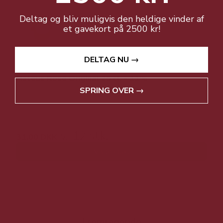
Deltag og bliv muligvis den heldige vinder af
et gavekort på 2500 kr!
DELTAG NU →
Mateus Rosé Original 25 cl. - 11%
SPRING OVER →
Forførende og intens bouquet.
v/ 12 stk.
31,00 DKK
Vis produkt
Fremragende