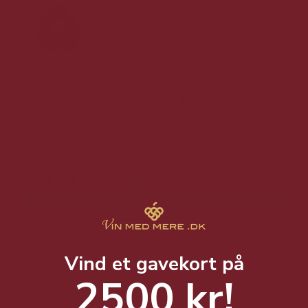
Mateus Rosé Original 75 cl. - 11%
Forførende og intens bouquet.
v/ 6 stk.
75,00 DKK
Vis produkt
Vind et gavekort på
2500 kr!