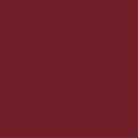
gæret i rustfri ståltanke, inden den er tappet på flaske. Vinen har
en sart laksefarve i glasset samt frugtig duft og smag af røde
frugter såsom jordbær. En let, forfriskende og frugtig vin med en
frisk, men ikke dominerende syre.
Vores anbefaling er, at vinen nydes afkølet ved 8-10°C. Det er en
dejlig sommer-/terrassevin. Den er også skøn som aperitif eller til
salater med frugt, laks eller lette retter med fjerkræ.
75 cl. / 12%
Populære i samme kategori