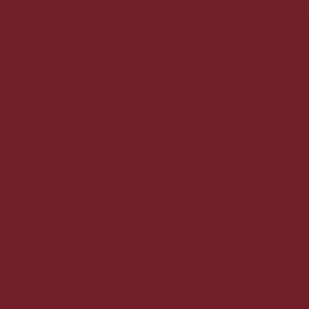
Kontakt os
Online/lager:
Sverigesvej 3, 6600 Vejen
kundeservice@vinmedmere.dk
Tlf.: 22991455
CVR nr. 35523510
©2025 VinMedMere.dk Alle
rettigheder forbeholdes
Se vores butik:
TRYK HER
Kundeservice
Om vin med mere
Handelsbetingelser