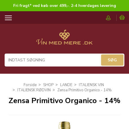
Fri fragt* ved køb over 499,-
.
2-4 hverdages levering
T
o
g
g
l
e
n
a
v
i
g
Forside
SHOP
LANDE
ITALIENSK VIN
a
ITALIENSK RØDVIN
Zensa Primitivo Organico - 14%
t
Zensa Primitivo Organico - 14%
i
o
n