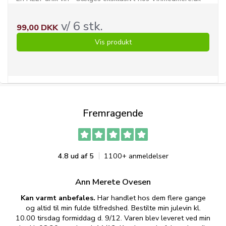
v/ 6 stk.
99,00 DKK
Vis produkt
Fremragende
4.8 ud af 5
1100+ anmeldelser
Ann Merete Ovesen
Kan varmt anbefales.
Har handlet hos dem flere gange
og altid til min fulde tilfredshed. Bestilte min julevin kl.
f
10.00 tirsdag formiddag d. 9/12. Varen blev leveret ved min
p