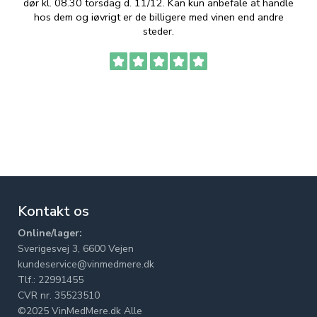
dør kl. 08.30 torsdag d. 11/12. Kan kun anbefale at handle
hos dem og iøvrigt er de billigere med vinen end andre
t
steder.
Kontakt os
Online/lager:
Sverigesvej 3, 6600 Vejen
kundeservice@vinmedmere.dk
Tlf.: 22991455
CVR nr. 35523510
©2025 VinMedMere.dk Alle