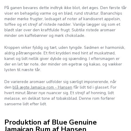
På ganen bevares dette indtryk ikke blot, det øges. Den første tår
viser en behagelig varme og en blød, rund struktur. Bananchips
møder mørke frugter, ledsaget af noter af kandiseret appelsin,
toffee og et strejf af ristede nødder. Vanilje lægger sig som et
blødt slør over den kraftfulde frugt. Subtile ristede aromaer
minder om kaffebønner og mørk chokolade.
Kroppen virker fyldig og tæt, uden tyngde. Sødmen er harmonisk,
aldrig påtrængende. Et fint krydderi med hint af muskatnød,
kanel og lidt nellik giver dybde og spænding. I eftersmagen er
der en let tør note, der minder om egetræ og kakao, og vækker
lysten til næste tår.
De varierede aromaer udfolder sig særligt imponerende, når
den
blå ægte Jamaica-rom - Hansen
får lidt tid i glasset. For
hvert minut åbner nye nuancer sig. Et strejf af honning, lidt
melasse, en delikat tone af tobaksblad. Denne rom forfører
sanserne lidt efter lidt.
Produktion af Blue Genuine
Jamaican Rum af Hansen