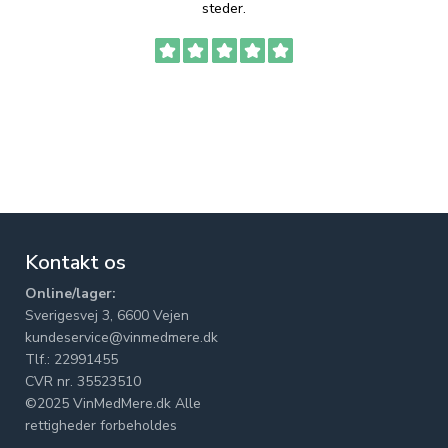
steder.
Kontakt os
Online/lager:
Sverigesvej 3, 6600 Vejen
kundeservice@vinmedmere.dk
Tlf.: 22991455
CVR nr. 35523510
©2025 VinMedMere.dk Alle
rettigheder forbeholdes