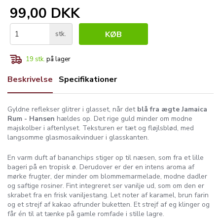
99,00 DKK
stk.
KØB
19
stk.
på lager
Beskrivelse
Specifikationer
Gyldne reflekser glitrer i glasset, når det
blå fra ægte Jamaica
Rum - Hansen
hældes op. Det rige guld minder om modne
majskolber i aftenlyset. Teksturen er tæt og fløjlsblød, med
langsomme glasmosaikvinduer i glasskanten.
En varm duft af bananchips stiger op til næsen, som fra et lille
bageri på en tropisk ø. Derudover er der en intens aroma af
mørke frugter, der minder om blommemarmelade, modne dadler
og saftige rosiner. Fint integreret ser vanilje ud, som om den er
skrabet fra en frisk vaniljestang. Let noter af karamel, brun farin
og et strejf af kakao afrunder buketten. Et strejf af eg klinger og
får én til at tænke på gamle romfade i stille lagre.