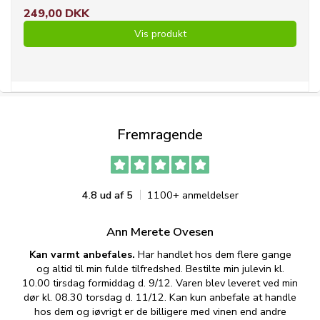
249,00 DKK
Vis produkt
Fremragende
4.8 ud af 5
1100+ anmeldelser
Ann Merete Ovesen
Kan varmt anbefales.
Har handlet hos dem flere gange
og altid til min fulde tilfredshed. Bestilte min julevin kl.
f
10.00 tirsdag formiddag d. 9/12. Varen blev leveret ved min
p
dør kl. 08.30 torsdag d. 11/12. Kan kun anbefale at handle
hos dem og iøvrigt er de billigere med vinen end andre
t