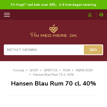
Fri fragt* ved køb over 499,-
.
2-4 hverdages levering
T
o
g
g
l
e
n
a
v
i
g
Forside
SHOP
SPIRITUS
ROM
MØRK ROM
a
Hansen Blau Rum 70 cl. 40%
t
Hansen Blau Rum 70 cl. 40%
i
o
n