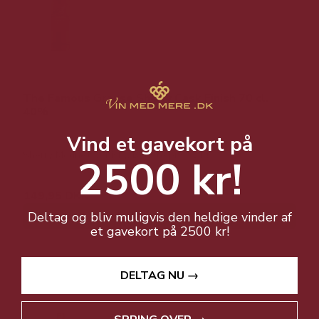
The Famous Grouse Sherry Cask Finish 70 cl.
40%
Vind et gavekort på
Sherry Modnet Whisky. Bedste pris i DK!
2500 kr!
149,95 DKK
Deltag og bliv muligvis den heldige vinder af
Vis produkt
et gavekort på 2500 kr!
DELTAG NU →