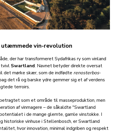
s utæmmede vin-revolution
de, der har transformeret Sydafrikas ry som vinland
 tvivl
Swartland
. Navnet betyder direkte oversat
 til det mørke skær, som de indfødte
renosterbos
-
bag det rå og barske ydre gemmer sig et af verdens
gtede terroirs.
 betragtet som et område til masseproduktion, men
neration af vinmagere – de såkaldte "Swartland
potentialet i de mange glemte, gamle vinstokke. I
 historiske vinhuse i Stellenbosch, er Swartland
alitet, hvor innovation, minimal indgriben og respekt