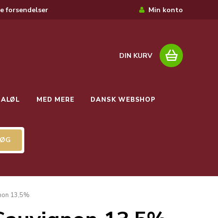
e forsendelser
Min konto
DIN KURV
IALØL
MED MERE
DANSK WEBSHOP
gnon 13,5%