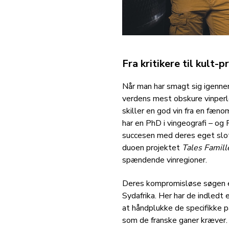
Fra kritikere til kult-
Når man har smagt sig igennem
verdens mest obskure vinperle
skiller en god vin fra en fæno
har en PhD i vingeografi – og P
succesen med deres eget slot 
duoen projektet
Tales Famill
spændende vinregioner.
Deres kompromisløse søgen eft
Sydafrika. Her har de indledt
at håndplukke de specifikke p
som de franske ganer kræver.