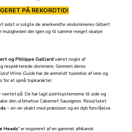
AGERET PÅ REKORDTID!
eret sidst vi solgte de anerkendte vindommeres Gilbert
 er muligheden der igen og til samme meget skarpe
ert og Philippe Gaillard
været nogle af
 og respekterede dommere. Gennem deres
llard Wine Guide
har de anmeldt tusindvis af vine og
s for at opnå topkarakter.
r ventet på: De har lagt pointsystemerne til side og
skabe den ultimative Cabernet Sauvignon. Resultatet
ads
– en vin skabt med præcision og en dyb forståelse
e Heads'
er inspireret af en gammel afrikansk