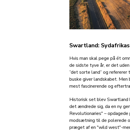
Swartland: Sydafrika
Hvis man skal pege på ét områ
de sidste tyve år, er det uden
”det sorte land” og refererer
buske giver landskabet. Men 
mest fascinerende og eftertra
Historisk set blev Swartland
det ændrede sig, da en ny ge
Revolutionaries" – opdagede 
modsætning til de polerede og
præget af en "wild west"-ment