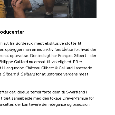
producenter
 alt fra Bordeaux’ mest eksklusive slotte til
r, opbygger man en instinktiv forståelse for, hvad der
menal oplevelse. Den indsigt har François Gilbert – der
hilippe Gaillard nu omsat til virkelighed. Efter
i Languedoc, Château Gilbert & Gaillard, lancerede
e Gilbert & Gaillard
for at udforske verdens mest
er det ideelle terroir førte dem til Swartland i
 et tæt samarbejde med den lokale Dreyer-familie for
arceller, der kan levere den elegance og præcision,