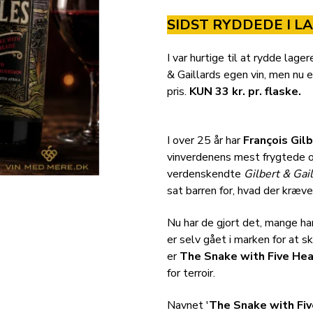
SIDST RYDDEDE I L
I var hurtige til at rydde lag
& Gaillards egen vin, men nu
pris.
KUN 33 kr. pr. flaske.
I over 25 år har
François Gilb
vinverdenens mest frygtede
verdenskendte
Gilbert & Gai
sat barren for, hvad der kræve
Nu har de gjort det, mange ha
er selv gået i marken for at 
er
The Snake with Five He
for terroir.
Navnet '
The Snake with Fiv