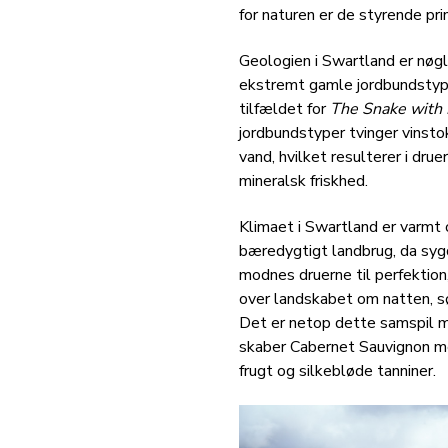
for naturen er de styrende pri
Geologien i Swartland er nøgl
ekstremt gamle jordbundstyper
tilfældet for
The Snake with 
jordbundstyper tvinger vinsto
vand, hvilket resulterer i dru
mineralsk friskhed.
Klimaet i Swartland er varmt o
bæredygtigt landbrug, da sy
modnes druerne til perfektion
over landskabet om natten, sør
Det er netop dette samspil m
skaber Cabernet Sauvignon m
frugt og silkebløde tanniner.