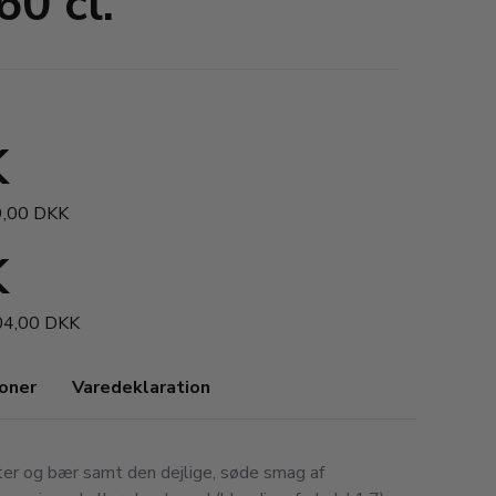
60 cl.
K
9,00 DKK
K
204,00 DKK
ioner
Varedeklaration
ter og bær samt den dejlige, søde smag af