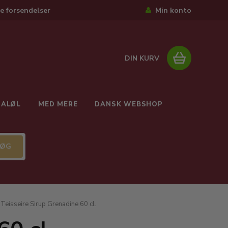
e forsendelser
Min konto
DIN KURV
IALØL
MED MERE
DANSK WEBSHOP
Teisseire Sirup Grenadine 60 cl.