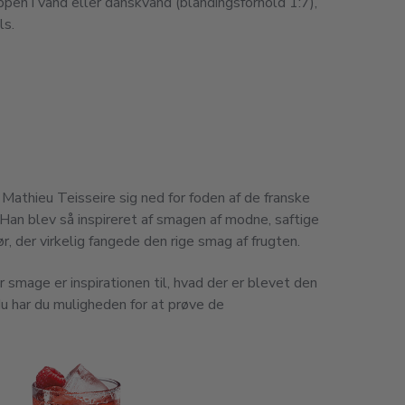
ppen i vand eller danskvand (blandingsforhold 1:7),
ls.
Mathieu Teisseire sig ned for foden af ​​de franske
 Han blev så inspireret af smagen af ​​modne, saftige
ør, der virkelig fangede den rige smag af frugten.
 smage er inspirationen til, hvad der er blevet den
Nu har du muligheden for at prøve de