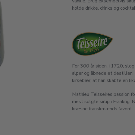
vanilje. Brug eksempelvis siru
kolde drikke, drinks og cocktai
For 300 år siden, i 1720, slog 
alper og åbnede et destilleri.
kirsebær, at han skabte en lik
Mathieu Teisseires passion for
mest solgte sirup i Frankrig. 
kræsne franskmænds favorit.