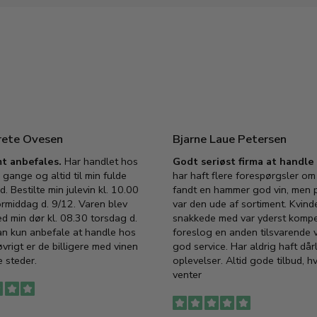
rete Ovesen
Bjarne Laue Petersen
t anbefales.
Har handlet hos
Godt seriøst firma at handl
 gange og altid til min fulde
har haft flere forespørgsler om 
d. Bestilte min julevin kl. 10.00
fandt en hammer god vin, men p
ormiddag d. 9/12. Varen blev
var den ude af sortiment. Kvind
ed min dør kl. 08.30 torsdag d.
snakkede med var yderst komp
an kun anbefale at handle hos
foreslog en anden tilsvarende v
vrigt er de billigere med vinen
god service. Har aldrig haft dår
 steder.
oplevelser. Altid gode tilbud, h
venter