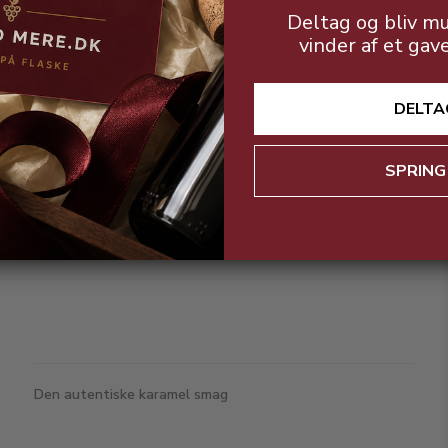
Deltag og bliv mu
vinder af et gav
Smagen af søde, modne ferskner
DELTA
SPRING
Teisseire Karamel Sirup 70 cl.
Den autentiske karamel smag