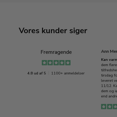
Vores kunder siger
Ann Me
Fremragende
Kan varm
dem flere
tilfredshe
4.8 ud af 5
1100+ anmeldelser
tirsdag f
leveret v
11/12. K
dem og iø
end andre