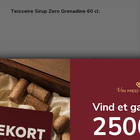
Teisseire Sirup Zero Grenadine 60 cl.
En levende smag af røde frugter og bær. Sukkerfri
Vind et g
Teisseire Fersken Sirup 60 cl.
250