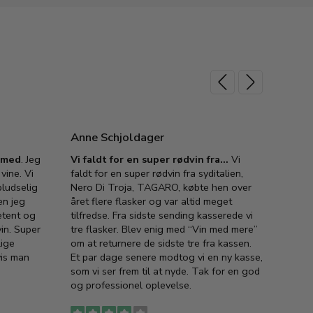
Anne Schjoldager
Jette
e med
. Jeg
Vi faldt for en super rødvin fra…
Vi
VIN M
vine. Vi
faldt for en super rødvin fra syditalien,
VIN M
ludselig
Nero Di Troja, TAGARO, købte hen over
velsma
en jeg
året flere flasker og var altid meget
vejled
etent og
tilfredse. Fra sidste sending kasserede vi
god ve
in. Super
tre flasker. Blev enig med “Vin med mere”
har a
lige
om at returnere de sidste tre fra kassen.
lytten
vis man
Et par dage senere modtog vi en ny kasse,
i forb
som vi ser frem til at nyde. Tak for en god
så meg
og professionel oplevelse.
den. D
to fyl