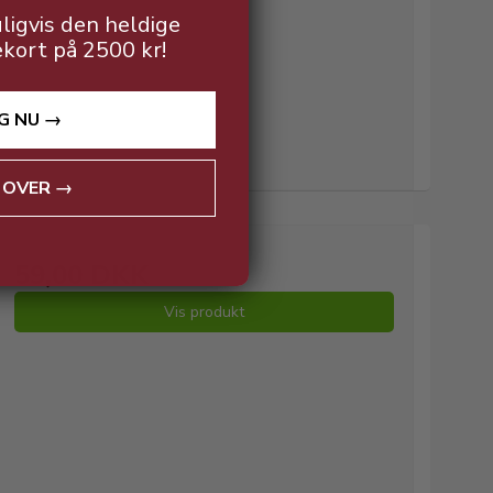
ligvis den heldige
ekort på 2500 kr!
G NU →
 OVER →
59,00 DKK
Vis produkt