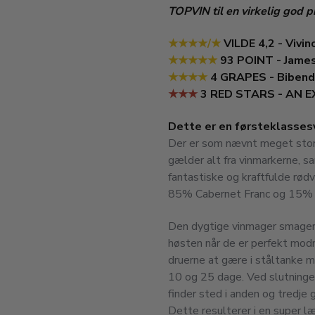
TOPVIN til en virkelig god pr
★★★★/★
VILDE 4,2 - Vivin
★★★★★
93 POINT - James
★★★★
4 GRAPES - Biben
★★★
3 RED STARS - AN 
Dette er en førsteklassesvi
Der er som nævnt meget store
gælder alt fra vinmarkerne, s
fantastiske og kraftfulde rød
85% Cabernet Franc og 15% 
Den dygtige vinmager smager 
høsten når de er perfekt mod
druerne at gære i ståltanke 
10 og 25 dage. Ved slutningen
finder sted i anden og tredje
Dette resulterer i en super l