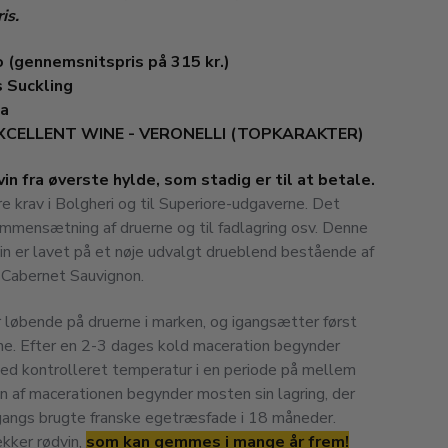
is.
o (gennemsnitspris på 315 kr.)
 Suckling
da
EXCELLENT WINE - VERONELLI (TOPKARAKTER)
n fra øverste hylde, som stadig er til at betale.
 krav i Bolgheri og til Superiore-udgaverne. Det
ammensætning af druerne og til fadlagring osv. Denne
vin er lavet på et nøje udvalgt drueblend bestående af
Cabernet Sauvignon.
løbende på druerne i marken, og igangsætter først
ne. Efter en 2-3 dages kold maceration begynder
med kontrolleret temperatur i en periode på mellem
 af ​​macerationen begynder mosten sin lagring, der
 gangs brugte franske egetræsfade i 18 måneder.
ækker rødvin,
som kan gemmes i mange år frem!