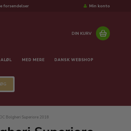
e forsendelser
Min konto
DIN KURV
IALØL
MED MERE
DANSK WEBSHOP
OC Bolgheri Superiore 2018