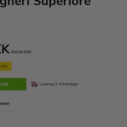
gheri Superiore
KK
349,00 DKK
s 349
KØB
Levering 2-4 hverdage
ioner