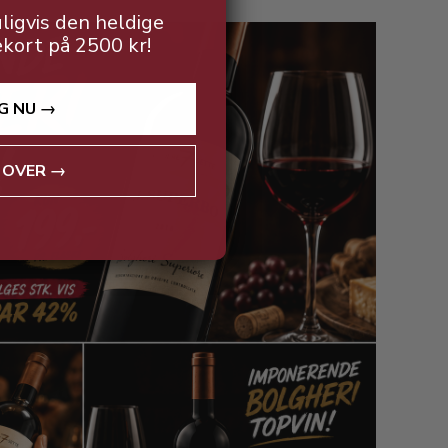
ligvis den heldige
ekort på 2500 kr!
G NU →
 OVER →