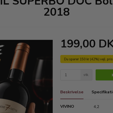
 IL SUPERBO DOC Bol
2018
199,00 D
Du sparer 150 kr (42%) vejl. pri
stk.
Beskrivelse
Specifikat
VIVINO
4,2