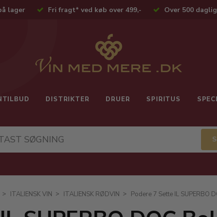
på lager
Fri fragt* ved køb over 499,-
Over 500 daglig
NTILBUD
DISTRIKTER
DRUER
SPIRITUS
SPEC
ITALIENSK VIN
ITALIENSK RØDVIN
Podere 7 Sette IL SUPERBO D