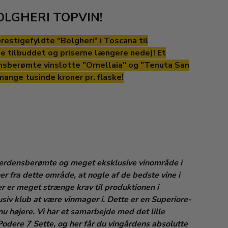
LGHERI TOPVIN!
restigefyldte "Bolgheri" i Toscana til
tilbuddet og priserne længere nede)! Et
nsberømte vinslotte "Ornellaia" og "Tenuta San
mange tusinde kroner pr. flaske!
 verdensberømte og meget eksklusive vinområde i
er fra dette område, at nogle af de bedste vine i
r er meget strænge krav til produktionen i
usiv klub at være vinmager i. Dette er en Superiore-
u højere. Vi har et samarbejde med det lille
Podere 7 Sette, og her får du vingårdens absolutte