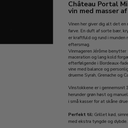
Château Portal Mi
vin med masser af 
Vinen her giver dig alt det en 
farve. En duft af sorte bær, kr
er kraftfuld og rund i munden
eftersmag.
Vinmageren Jérôme benytter t
maceration og lang kold forgær
efterfølgende i Bordeaux-fade
vine med balance og personli
druerne Syrah, Grenache og Ca
Vinstokkene er i gennemsnit
herunder grøn høst og manuel 
i små kasser for at skåne drue
Perfekt til:
Grillet kød, simr
med ekstra tyngde og dybde.