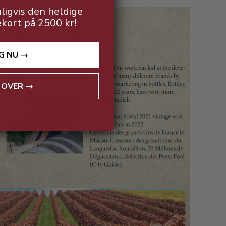
ligvis den heldige
ekort på 2500 kr!
G NU →
 OVER →