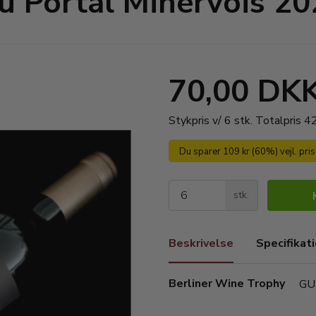
u Portal Minervois 2
70,00 DK
Stykpris v/ 6 stk.
Totalpris 
Du sparer 109 kr (60%) vejl. pri
stk.
Beskrivelse
Specifikat
Berliner Wine Trophy
GU