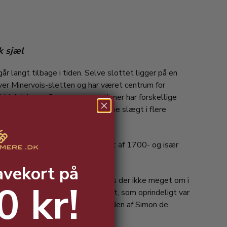
k sjæl
r langt tilbage i tiden. Selve slottet ligger på en
r Minervois-sletten og har været centrum for
iddelalderen. Gennem generationer har forskellige
jendommen – ofte inden for samme slægt i flere
 også hvede og oliven, men i løbet af 1700- og især
inerende afgrøde.
avekort på
endommen er opkaldt efter, vides der ikke meget om i
0 kr!
dste arving blev frataget slottet, som oprindeligt var
ning for tapperhed i kamp ved siden af Simon de