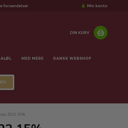
e forsendelser
Min konto
DIN KURV
IALØL
MED MERE
DANSK WEBSHOP
rvois 2022 15%