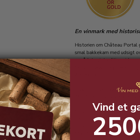
En vinmark med historis
Historien om Château Portal gå
smal bakkekam med udsigt ove
områdets vintradition siden m
familier passet og udviklet e
århundreder.
I tidligere tider dyrkede man
1800-tallet blev vin den dom
Vind et g
Selve familien Portal, som ej
250
dag. Det menes dog, at den si
blevet tildelt ham som beløn
Montfort.