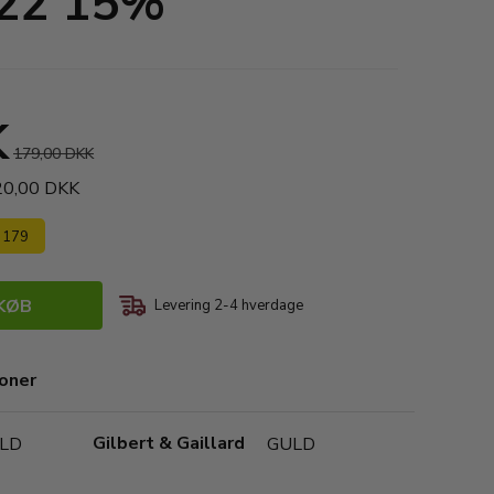
022 15%
K
179,00 DKK
420,00 DKK
s 179
KØB
Levering 2-4 hverdage
ioner
Gilbert & Gaillard
LD
GULD