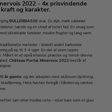
nervois 2022 - 4x prisvindende
kraft og karakter.
rigtig
BULLERBASSE
skal. En dyb, mørk rubinrød
ydderier, lakrids og et strejf af ristet fad. En smag som
 med silkebløde tanniner, modne frugter og lang varm
raditionelle metoder – blandt andet karbonisk
ing på op til 3-4 uger. En del af vinen lagres
. Målet er at opnå intense, præcise og terroir-drevne
ghed.
Château Portal Minervois 2022
består af
rignan.
35 år gamle
, og der arbejdes med
skånsom dyrkning
,
bladfjerning. Hele høsten foregår i hånden og samles
rne.
eretter, lam eller modne oste – eller bare som et glas