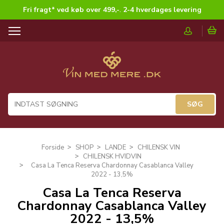
Fri fragt* ved køb over 499,-
.
2-4 hverdages levering
T
o
g
g
l
e
n
a
v
i
g
Forside
SHOP
LANDE
CHILENSK VIN
a
CHILENSK HVIDVIN
t
Casa La Tenca Reserva Chardonnay Casablanca Valley
i
2022 - 13,5%
o
Casa La Tenca Reserva
n
Chardonnay Casablanca Valley
2022 - 13,5%