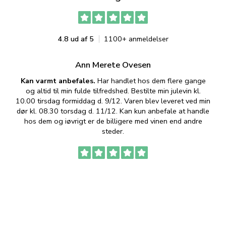
4.8 ud af 5
1100+ anmeldelser
Ann Merete Ovesen
Kan varmt anbefales.
Har handlet hos dem flere gange
og altid til min fulde tilfredshed. Bestilte min julevin kl.
f
10.00 tirsdag formiddag d. 9/12. Varen blev leveret ved min
p
dør kl. 08.30 torsdag d. 11/12. Kan kun anbefale at handle
hos dem og iøvrigt er de billigere med vinen end andre
t
steder.