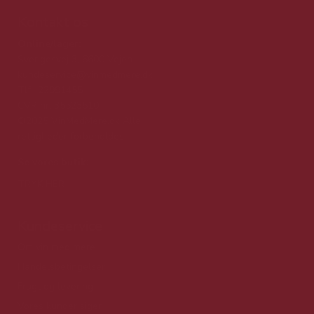
Kontakt os
Online/lager:
Sverigesvej 3, 6600 Vejen
kundeservice@vinmedmere.dk
Tlf.: 22991455
CVR nr. 35523510
©2025 VinMedMere.dk Alle
rettigheder forbeholdes
Se vores butik:
TRYK HER
Kundeservice
Om vin med mere
Handelsbetingelser
Fragt og levering
Vores kunder siger