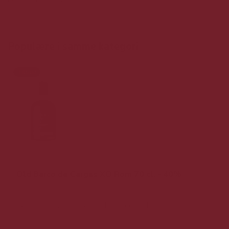
Populære i samme kategori
Tilbud
Old Barco de Cargas XO Rom 70 cl. - 40%
Sødlige nuancer af vanilje, kanel og chokolade.