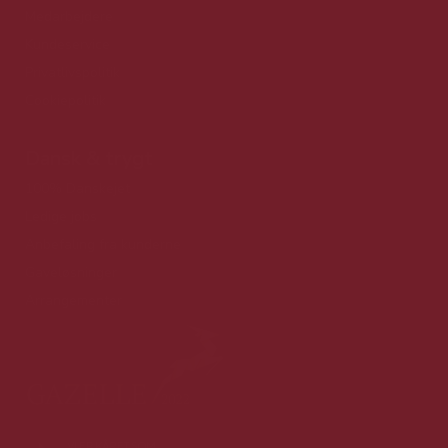
Medarbejdere
Kundeservice
Privatlivspolitik
Cookiepolitik
Dansk & trygt
100% Danskejet
Ledige jobs
Anbefaling fra kunderne
Gaveløsninger
Arrangementer