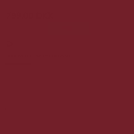
799,00 DKK
stk.
KØB
1
stk.
på lager
Beskrivelse
Specifikationer
Dictador XO Aurum er en colombiansk rom. Den er produceret af
Destiliera Colombiana, ikke langt fra Cartagena, af
sukkerrørhonning.
Denne rom blev destilleret i en rustfri stålsøjle. Den blev derefter
lagret i mange år på gamle amerikanske egetræsfade, der
tidligere havde indeholdt Bourbon. Til sidst blev den raffineret på
sherryfade inden aftapning.