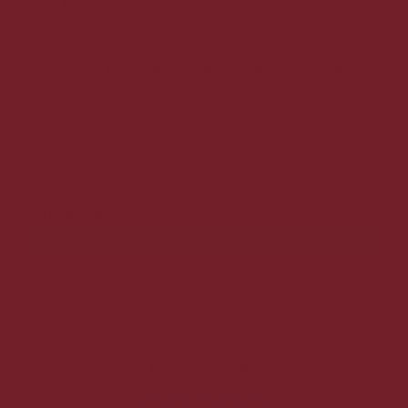
Davidsens Pirate Release 8 års Rom 70 cl. 40%
Uhmm, sikker en lækker Rom, Blød/rund/intens/sødmefuld.
449,00 DKK
249,00 DKK
Vis produkt
Fremragende