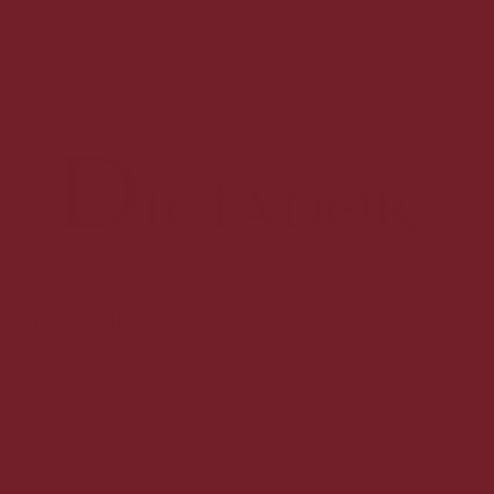
70 cl./40%
PRODUCENTEN
DICTADOR
Dictador startede som en myte i det 18 århundrede, men først i
1913 åbnede Dictador sit første destilleri, da Don Julio Arango y
Parra besluttede sig for, at han ville være den fineste og bedste
romproducent i Caribien. Det er altså nu mere end 100 år siden,
at den første spiritus blev produceret under navnet Dictador. Den
dag i dag er Dictador kendt for at producere det bedste af det
bedste i meget høj kvalitet.