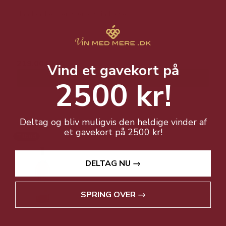
Håndpakket i en særlig skindpose.
399,00 DKK
219,00 DKK
Vind et gavekort på
Vis produkt
2500 kr!
Deltag og bliv muligvis den heldige vinder af
et gavekort på 2500 kr!
Tilbud
DELTAG NU →
SPRING OVER →