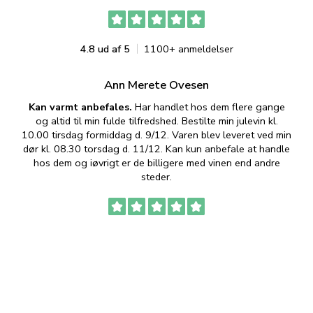
4.8 ud af 5
1100+ anmeldelser
Ann Merete Ovesen
Kan varmt anbefales.
Har handlet hos dem flere gange
og altid til min fulde tilfredshed. Bestilte min julevin kl.
f
10.00 tirsdag formiddag d. 9/12. Varen blev leveret ved min
p
dør kl. 08.30 torsdag d. 11/12. Kan kun anbefale at handle
hos dem og iøvrigt er de billigere med vinen end andre
t
steder.