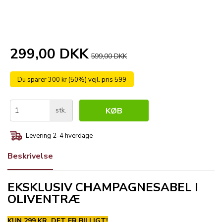
299,00 DKK
599,00 DKK
Du sparer 300 kr (50%) vejl. pris 599
stk.
KØB
Levering 2-4 hverdage
Beskrivelse
EKSKLUSIV CHAMPAGNESABEL I
OLIVENTRÆ
KUN 299 KR. DET ER BILLIGT!