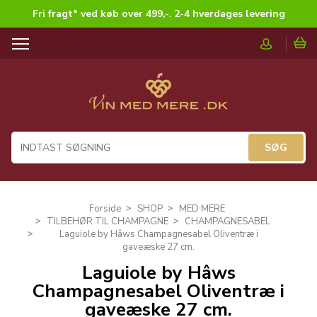
Fri fragt* ved køb over 499,-
.
2-4 hverdages levering
T
o
g
g
l
e
n
a
v
i
g
Forside
SHOP
MED MERE
a
TILBEHØR TIL CHAMPAGNE
CHAMPAGNESABEL
t
Laguiole by Hâws Champagnesabel Oliventræ i
i
gaveæske 27 cm.
o
Laguiole by Hâws
n
Champagnesabel Oliventræ i
gaveæske 27 cm.