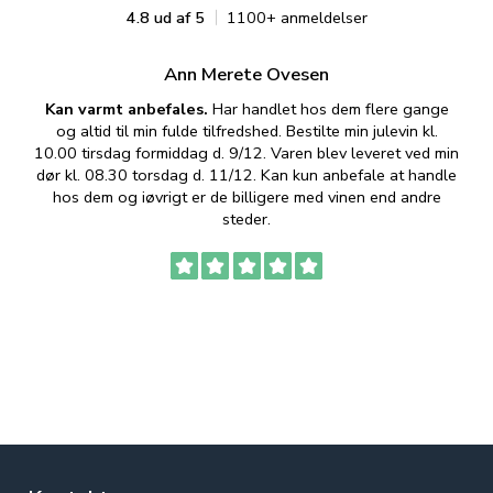
4.8 ud af 5
1100+ anmeldelser
Ann Merete Ovesen
Kan varmt anbefales.
Har handlet hos dem flere gange
og altid til min fulde tilfredshed. Bestilte min julevin kl.
f
10.00 tirsdag formiddag d. 9/12. Varen blev leveret ved min
p
dør kl. 08.30 torsdag d. 11/12. Kan kun anbefale at handle
hos dem og iøvrigt er de billigere med vinen end andre
t
steder.