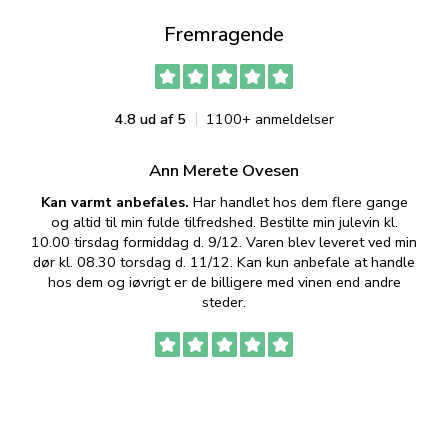
Fremragende
4.8 ud af 5
1100+ anmeldelser
Ann Merete Ovesen
Kan varmt anbefales.
Har handlet hos dem flere gange
og altid til min fulde tilfredshed. Bestilte min julevin kl.
f
10.00 tirsdag formiddag d. 9/12. Varen blev leveret ved min
p
dør kl. 08.30 torsdag d. 11/12. Kan kun anbefale at handle
hos dem og iøvrigt er de billigere med vinen end andre
t
steder.