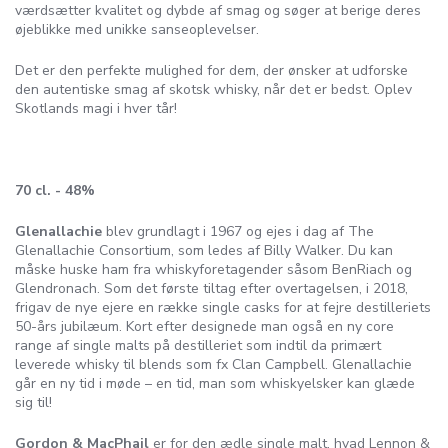
værdsætter kvalitet og dybde af smag og søger at berige deres
øjeblikke med unikke sanseoplevelser.
Det er den perfekte mulighed for dem, der ønsker at udforske
den autentiske smag af skotsk whisky, når det er bedst. Oplev
Skotlands magi i hver tår!
70 cl. - 48%
Glenallachie
blev grundlagt i 1967 og ejes i dag af The
Glenallachie Consortium, som ledes af Billy Walker. Du kan
måske huske ham fra whiskyforetagender såsom BenRiach og
Glendronach. Som det første tiltag efter overtagelsen, i 2018,
frigav de nye ejere en række single casks for at fejre destilleriets
50-års jubilæum. Kort efter designede man også en ny core
range af single malts på destilleriet som indtil da primært
leverede whisky til blends som fx Clan Campbell. Glenallachie
går en ny tid i møde – en tid, man som whiskyelsker kan glæde
sig til!
Gordon & MacPhail
er for den ædle single malt, hvad Lennon &