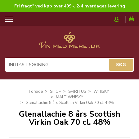
Fri fragt* ved køb over 499,-
.
2-4 hverdages levering
T
o
g
g
l
e
n
a
v
i
g
Forside
SHOP
SPIRITUS
WHISKY
a
MALT WHISKY
t
Glenallachie 8 års Scottish Virkin Oak 70 cl. 48%
i
Glenallachie 8 års Scottish
o
Virkin Oak 70 cl. 48%
n