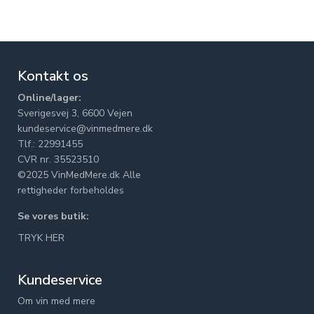
Kontakt os
Online/lager:
Sverigesvej 3, 6600 Vejen
kundeservice@vinmedmere.dk
Tlf.: 22991455
CVR nr. 35523510
©2025 VinMedMere.dk Alle
rettigheder forbeholdes
Se vores butik:
TRYK HER
Kundeservice
Om vin med mere