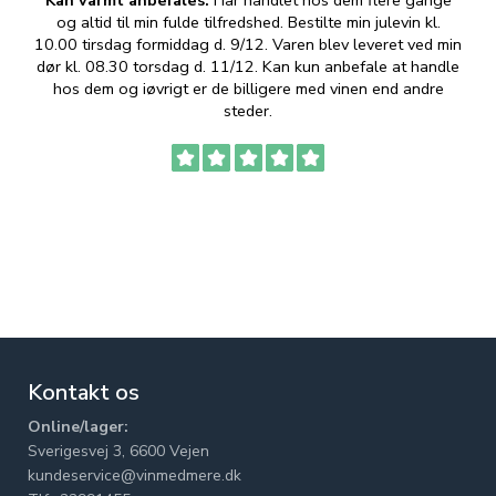
Kan varmt anbefales.
Har handlet hos dem flere gange
og altid til min fulde tilfredshed. Bestilte min julevin kl.
f
10.00 tirsdag formiddag d. 9/12. Varen blev leveret ved min
p
dør kl. 08.30 torsdag d. 11/12. Kan kun anbefale at handle
hos dem og iøvrigt er de billigere med vinen end andre
t
steder.
Kontakt os
Online/lager:
Sverigesvej 3, 6600 Vejen
kundeservice@vinmedmere.dk