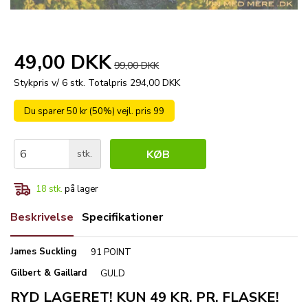
49,00 DKK
99,00 DKK
Stykpris v/ 6 stk.
Totalpris 294,00 DKK
Du sparer 50 kr (50%) vejl. pris 99
stk.
KØB
18
stk.
på lager
Beskrivelse
Specifikationer
James Suckling
91 POINT
Gilbert & Gaillard
GULD
RYD LAGERET! KUN 49 KR. PR. FLASKE!