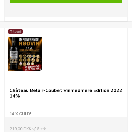
Tilbud
Château Belair-Coubet Vinmedmere Edition 2022
14%
14 X GULD!
219,00 DKK v/ 6 stk.