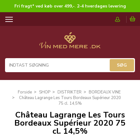
Fri fragt* ved køb over 499,-
.
2-4 hverdages levering
T
o
g
g
l
e
n
a
v
i
g
Forside
SHOP
DISTRIKTER
BORDEAUX VINE
a
Château Lagrange Les Tours Bordeaux Supérieur 2020
t
75 cl. 14,5%
i
Château Lagrange Les Tours
o
Bordeaux Supérieur 2020 75
n
cl. 14,5%