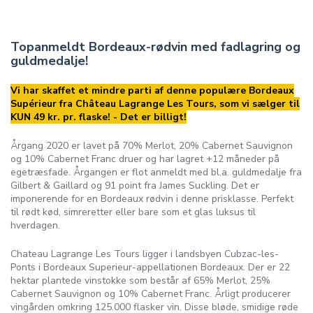
Topanmeldt Bordeaux-rødvin med fadlagring og
guldmedalje!
Vi har skaffet et mindre parti af denne populære Bordeaux
Supérieur fra Château Lagrange Les Tours, som vi sælger til
KUN 49 kr. pr. flaske! - Det er billigt!
Årgang 2020 er lavet på 70% Merlot, 20% Cabernet Sauvignon
og 10% Cabernet Franc druer og har lagret +12 måneder på
egetræsfade. Årgangen er flot anmeldt med bl.a. guldmedalje fra
Gilbert & Gaillard og 91 point fra James Suckling. Det er
imponerende for en Bordeaux rødvin i denne prisklasse. Perfekt
til rødt kød, simreretter eller bare som et glas luksus til
hverdagen.
Chateau Lagrange Les Tours ligger i landsbyen Cubzac-les-
Ponts i Bordeaux Superieur-appellationen Bordeaux. Der er 22
hektar plantede vinstokke som består af 65% Merlot, 25%
Cabernet Sauvignon og 10% Cabernet Franc. Årligt producerer
vingården omkring 125.000 flasker vin. Disse bløde, smidige røde