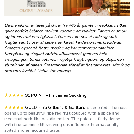
Denne rødvin er lavet på druer fra +40 år gamle vinstokke, hvilket
giver perfekt balance mellem ydeevne og kvalitet. Farven er smuk
og intens rubinrød i glasset. Næsen rammes af røde og sorte
frugter samt noter af cedertræ, kanel, kardemomme, krydderier.
Smagen byder på flotte, modne og koncentrerede tanniner.
Kompleks og elegant rødvin, afbalanceret gennem hele
smagningen, Smuk volumen, rigeligt frugt, rigdom og elegance i
slutningen af ​​ganen. Smagningen afspejler flot terroirets udtryk og
druernes kvalitet. Value-for-money!
★★★
★
★
91 POINT - fra James Suckling
★★★
★
★
GULD - fra Gilbert & Gaillard:
« Deep red. The nose
opens up to beautiful ripe red fruit coupled with a spice and
medicinal herb-like oak dimension. The palate is fairly dense
with fine tannins still showing oak influence. Internationally
styled and an acquired taste. »