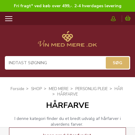
Fri fragt* ved køb over 499,-
.
2-4 hverdages levering
T
o
g
g
l
e
n
a
v
i
g
Forside
SHOP
MED MERE
PERSONLIG PLEJE
HÅR
a
HÅRFARVE
t
HÅRFARVE
i
o
n
I denne kategori finder du et bredt udvalg af hårfarver i
alverdens farver.