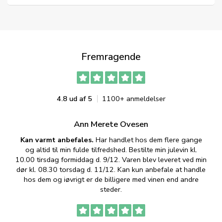
Fremragende
4.8 ud af 5
1100+ anmeldelser
Ann Merete Ovesen
Kan varmt anbefales.
Har handlet hos dem flere gange
og altid til min fulde tilfredshed. Bestilte min julevin kl.
f
10.00 tirsdag formiddag d. 9/12. Varen blev leveret ved min
p
dør kl. 08.30 torsdag d. 11/12. Kan kun anbefale at handle
hos dem og iøvrigt er de billigere med vinen end andre
t
steder.