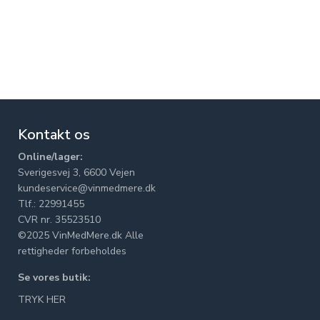
Kontakt os
Online/lager:
Sverigesvej 3, 6600 Vejen
kundeservice@vinmedmere.dk
Tlf.: 22991455
CVR nr. 35523510
©2025 VinMedMere.dk Alle
rettigheder forbeholdes
Se vores butik:
TRYK HER