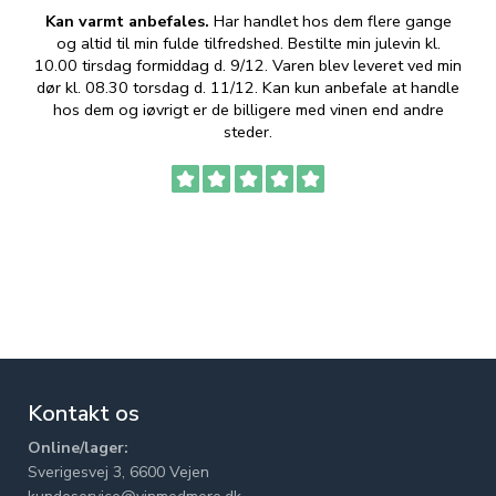
Kan varmt anbefales.
Har handlet hos dem flere gange
og altid til min fulde tilfredshed. Bestilte min julevin kl.
f
10.00 tirsdag formiddag d. 9/12. Varen blev leveret ved min
p
dør kl. 08.30 torsdag d. 11/12. Kan kun anbefale at handle
hos dem og iøvrigt er de billigere med vinen end andre
t
steder.
Kontakt os
Online/lager:
Sverigesvej 3, 6600 Vejen