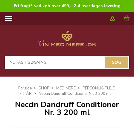
Fri fragt* ved køb over 499,-
.
2-4 hverdages levering
T
o
g
g
l
e
n
a
v
i
g
Forside
SHOP
MED MERE
PERSONLIG PLEJE
a
HÅR
Neccin Dandruff Conditioner Nr. 3 200 ml
t
Neccin Dandruff Conditioner
i
Nr. 3 200 ml
o
n