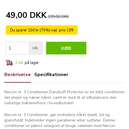
49,00 DKK
199,00 DKK
Du sparer 150 kr (75%) vejl. pris 199
stk.
KØB
2
stk.
på lager
Beskrivelse
Specifikationer
Neccin nr. 3 Conditioner Dandruff Protector er en mild conditioner
der plejer og nærer håret, samt er med til at afbalancere den
naturlige bakterieflora i hovedbunden.
Neccin nr, 3 Conditioner, gør endvidere håret blødt, let og
glansfuldt. Indeholder ingen parabener eller sulfater. Denne
conditioner er yderst velegnet at bruge sammen med Neccin