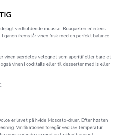
TIG
 dejligt vedholdende mousse. Bouqueten er intens
I ganen fremstår vinen frisk med en perfekt balance
r vinen særdeles velegnet som aperitif eller bare et
 også vinen i cocktails eller til desserter med is eller
C
ce er lavet på hvide Moscato-druer. Efter høsten
sning. Vinifikationen foregår ved lav temperatur.
erlig mousserende vin med en lækker bouquet.