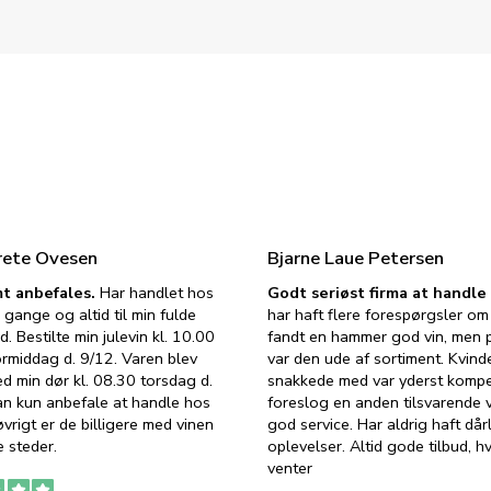
rete Ovesen
Bjarne Laue Petersen
t anbefales.
Har handlet hos
Godt seriøst firma at handl
 gange og altid til min fulde
har haft flere forespørgsler om 
d. Bestilte min julevin kl. 10.00
fandt en hammer god vin, men p
ormiddag d. 9/12. Varen blev
var den ude af sortiment. Kvind
ed min dør kl. 08.30 torsdag d.
snakkede med var yderst komp
an kun anbefale at handle hos
foreslog en anden tilsvarende v
vrigt er de billigere med vinen
god service. Har aldrig haft dår
 steder.
oplevelser. Altid gode tilbud, h
venter