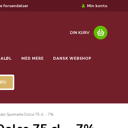
e forsendelser
Min konto
DIN KURV
IALØL
MED MERE
DANSK WEBSHOP
ato Spumante Dolce 75 cl. - 7%