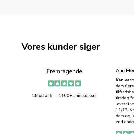
Vores kunder siger
Ann Me
Fremragende
Kan varm
dem flere
tilfredshe
4.8 ud af 5
1100+ anmeldelser
tirsdag f
leveret v
11/12. K
dem og iø
end andre