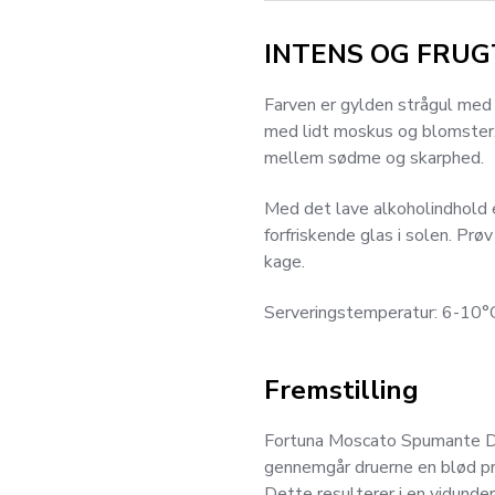
INTENS OG FRUG
Farven er gylden strågul med
med lidt moskus og blomster. 
mellem sødme og skarphed.
Med det lave alkoholindhold e
forfriskende glas i solen. Prøv
kage.
Serveringstemperatur: 6-10°
Fremstilling
Fortuna Moscato Spumante Dol
gennemgår druerne en blød pre
Dette resulterer i en vidund