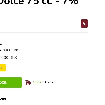
lce 75 cl. - 7%
K
99,00 DKK
414,00 DKK
99
KØB
10
stk.
på lager
ioner