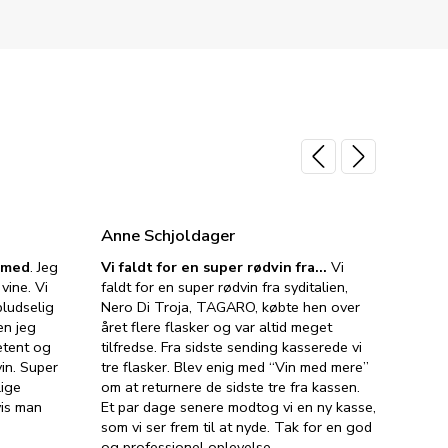
Anne Schjoldager
Jette
e med
. Jeg
Vi faldt for en super rødvin fra…
Vi
VIN M
vine. Vi
faldt for en super rødvin fra syditalien,
VIN M
ludselig
Nero Di Troja, TAGARO, købte hen over
velsma
en jeg
året flere flasker og var altid meget
vejled
etent og
tilfredse. Fra sidste sending kasserede vi
god ve
in. Super
tre flasker. Blev enig med “Vin med mere”
har a
lige
om at returnere de sidste tre fra kassen.
lytten
vis man
Et par dage senere modtog vi en ny kasse,
i forb
som vi ser frem til at nyde. Tak for en god
så meg
og professionel oplevelse.
den. D