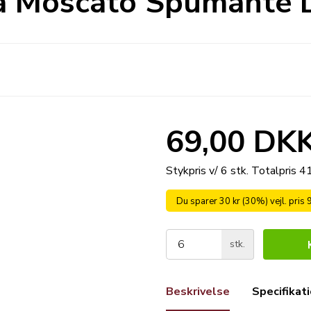
a Moscato Spumante Do
69,00 DK
Stykpris v/ 6 stk.
Totalpris 
Du sparer 30 kr (30%) vejl. pris 
stk.
Beskrivelse
Specifikat