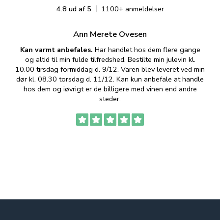
4.8 ud af 5
1100+ anmeldelser
Ann Merete Ovesen
Kan varmt anbefales.
Har handlet hos dem flere gange
og altid til min fulde tilfredshed. Bestilte min julevin kl.
f
10.00 tirsdag formiddag d. 9/12. Varen blev leveret ved min
p
dør kl. 08.30 torsdag d. 11/12. Kan kun anbefale at handle
hos dem og iøvrigt er de billigere med vinen end andre
t
steder.