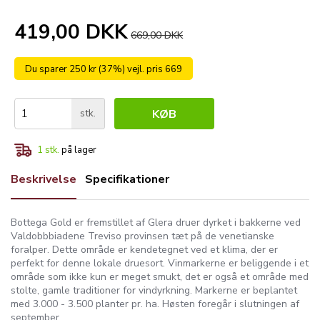
419,00 DKK
669,00 DKK
Du sparer 250 kr (37%) vejl. pris 669
stk.
KØB
1
stk.
på lager
Beskrivelse
Specifikationer
Bottega Gold er fremstillet af Glera druer dyrket i bakkerne ved
Valdobbbiadene Treviso provinsen tæt på de venetianske
foralper. Dette område er kendetegnet ved et klima, der er
perfekt for denne lokale druesort. Vinmarkerne er beliggende i et
område som ikke kun er meget smukt, det er også et område med
stolte, gamle traditioner for vindyrkning. Markerne er beplantet
med 3.000 - 3.500 planter pr. ha. Høsten foregår i slutningen af
september.