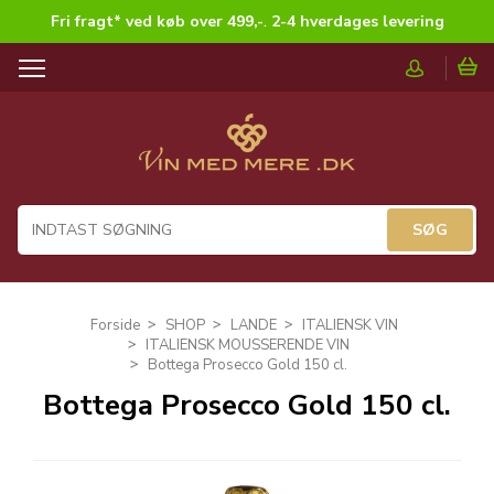
Fri fragt* ved køb over 499,-
.
2-4 hverdages levering
T
o
g
g
l
e
n
a
v
i
g
Forside
SHOP
LANDE
ITALIENSK VIN
a
ITALIENSK MOUSSERENDE VIN
t
Bottega Prosecco Gold 150 cl.
i
Bottega Prosecco Gold 150 cl.
o
n