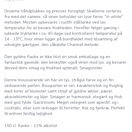
Druerne håndplukkes og presses forsigtigt. Skallerne sorteres
fra med det samme, så vinen beholder sin lyse farve; "in white"
metoden. Mosten opbevares i rustfri ståltanke ved lav
temperatur for at bevare friskheden. Herefter følger gæring i
lukkede tryktanke i ca. 40 dage ved kontrolleret temperatur på
14 - 15°C, hvor vinen ligger på bundfaldet med tilsætning af
udvalgte gærtyper, den såkaldte Charmat metode.
Den gyldne flaske er ikke blot en smuk emballage og en
fantastisk gaveidé, den beskytter også vinen mod lys, og bevarer
derved dens smag og friskhed optimalt. Smagsnoter:
Denne mousserende vin har en lys, strågul farve og en fin,
vedvarende perlen. Bouqueten er ren, karakteristisk og frugtrig
med toner af blomster samt strejf af gyldne æbler, pærer,
akacieblomster og liljer. Smagen er harmonisk, elegant og frisk
med god fylde. Gastronomi: Meget velegnet som aperitif, og i
cocktails, eller som ledsager til forretter, fisk og fjerkræ. Perfekt
til enhver festlig lejlighed.
150 cl. flaske - 11% alkohol