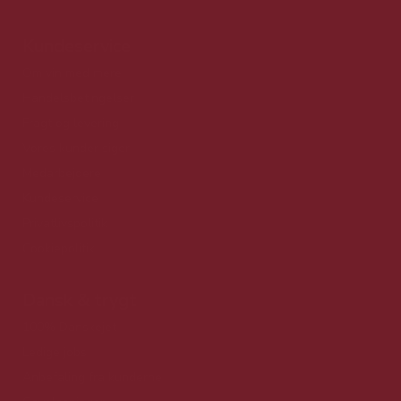
Kundeservice
Om vin med mere
Handelsbetingelser
Fragt og levering
Vores kunder siger
Medarbejdere
Kundeservice
Privatlivspolitik
Cookiepolitik
Dansk & trygt
100% Danskejet
Ledige jobs
Anbefaling fra kunderne