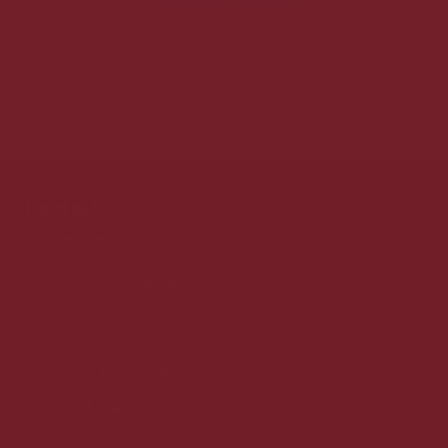
Kontakt os
Online/lager:
Sverigesvej 3, 6600 Vejen
kundeservice@vinmedmere.dk
Tlf.: 22991455
CVR nr. 35523510
©2025 VinMedMere.dk Alle
rettigheder forbeholdes
Se vores butik:
TRYK HER