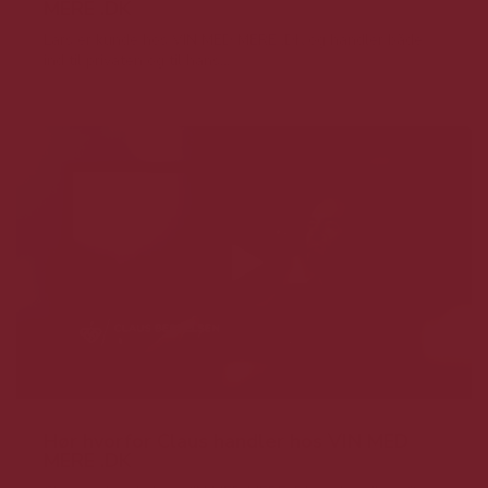
MERE .DK
Lars er kunde hos VIN MED MERE .DK og handler både
ind til privaten og til hans...
Hør hvorfor Claus handler hos VIN MED
MERE .DK