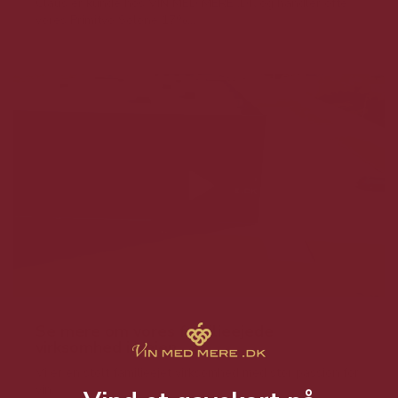
Claus er kunde hos VIN MED MERE .DK og handler ofte
vores Primitvo Solone 17%...
Se mere om vores familieejede
virksomhed i Vejen
Vi er en stolt familieejet virksomhed med stor passion for
vin.