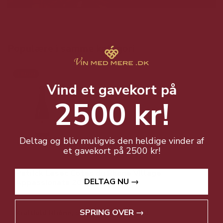
Populære i samme kategori
Tilbud
Vind et gavekort på
2500 kr!
Deltag og bliv muligvis den heldige vinder af
et gavekort på 2500 kr!
Patrick Lesec Cotes du Rhone Village
DELTAG NU →
Appassionata 2022 16%
SPRING OVER →
Kraftfuld Rhône, som hører til i eliten!