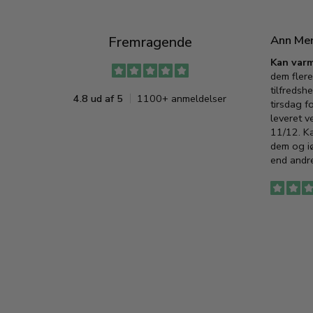
Ann Me
Fremragende
Kan varm
dem flere
tilfredshe
4.8 ud af 5
1100+ anmeldelser
tirsdag f
leveret v
11/12. K
dem og iø
end andre