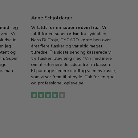
Anne Schjoldager
Jette
e med
. Jeg
Vi faldt for en super rødvin fra…
Vi
VIN M
vine. Vi
faldt for en super rødvin fra syditalien,
VIN M
ludselig
Nero Di Troja, TAGARO, købte hen over
velsma
en jeg
året flere flasker og var altid meget
vejled
etent og
tilfredse. Fra sidste sending kasserede vi
god ve
in. Super
tre flasker. Blev enig med “Vin med mere”
har a
lige
om at returnere de sidste tre fra kassen.
lytten
vis man
Et par dage senere modtog vi en ny kasse,
i forb
som vi ser frem til at nyde. Tak for en god
så meg
og professionel oplevelse.
den. D
to fyl
Ingen
erstat
service