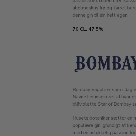
paradiskorn, cubeb bær, kassia
abelmoskus frø og tørret berg
denne gin til sin helt egen.
70 CL. 47,5%
Bombay Sapphire, som i dag er
Navnet er inspireret af hvor po
blåviolette Star of Bombay sa
Husets botaniker sætter en me
populære gin, grundigt at ken
med en uslukkelig passion f