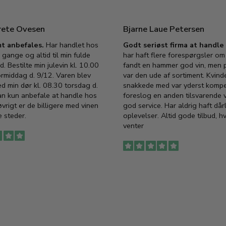
rete Ovesen
Bjarne Laue Petersen
t anbefales.
Har handlet hos
Godt seriøst firma at handl
 gange og altid til min fulde
har haft flere forespørgsler om 
d. Bestilte min julevin kl. 10.00
fandt en hammer god vin, men p
ormiddag d. 9/12. Varen blev
var den ude af sortiment. Kvind
ed min dør kl. 08.30 torsdag d.
snakkede med var yderst komp
an kun anbefale at handle hos
foreslog en anden tilsvarende v
vrigt er de billigere med vinen
god service. Har aldrig haft dår
 steder.
oplevelser. Altid gode tilbud, h
venter