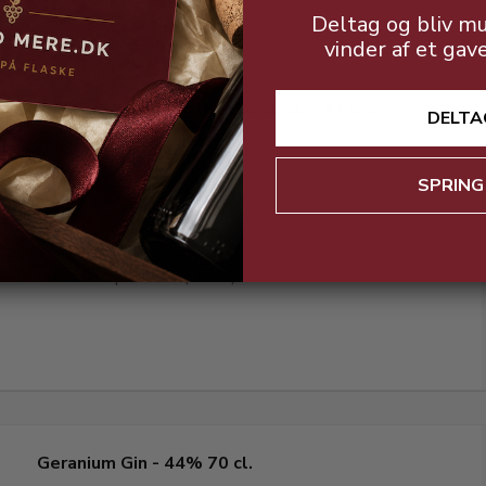
Deltag og bliv mu
vinder af et gav
Old Lady's London Dry Gin 20 cl. - 37,5%
DELTA
SPRING
KUN 29 kr. pr. flaske (20 CL.)
Geranium Gin - 44% 70 cl.