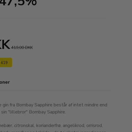
 47,5%
KK
419,00 DKK
s 419
ioner
 gin fra Bombay Sapphire består af intet mindre end
 sin "lillebror" Bombay Sapphire.
bær, citronskal, korianderfrø, angelikrod, orrisrod,