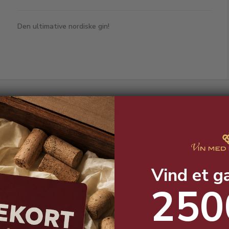
Den ultimative nordiske gin!
The GOAT Gin 37,5% - 70 cl.
Vind et g
250
Dansk gin-nyhed!