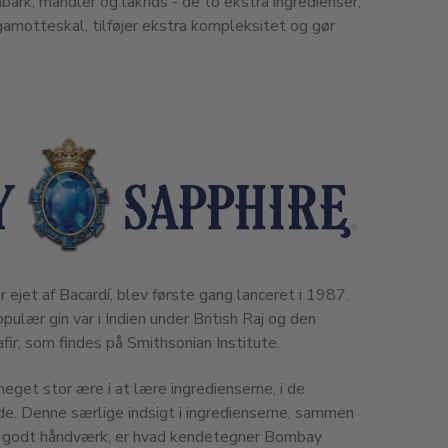
bark, mandler og lakrids - de to ekstra ingredienser,
amotteskal, tilføjer ekstra kompleksitet og gør
 ejet af Bacardí, blev første gang lanceret i 1987.
pulær gin var i Indien under British Raj og den
fir, som findes på Smithsonian Institute.
get stor ære i at lære ingredienserne, i de
de. Denne særlige indsigt i ingredienserne, sammen
or godt håndværk, er hvad kendetegner Bombay