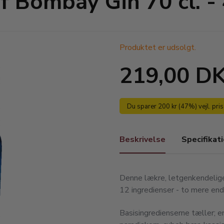
of Bombay Gin 70 cl. -
Produktet er udsolgt.
219,00 D
Du sparer 200 kr (47%) vejl. pri
Beskrivelse
Specifikat
Denne lækre, letgenkendelige
12 ingredienser - to mere end
Basisingredienserne tæller; ene