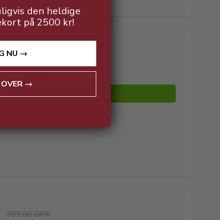
ligvis den heldige
ekort på 2500 kr!
G NU →
55,00 DKK v/ 4 stk.
29,00 DKK
v/ 4 stk.
 OVER →
Vis produkt
399,00 DKK