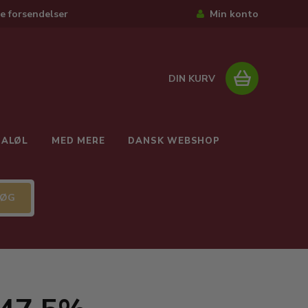
e forsendelser
Min konto
DIN KURV
IALØL
MED MERE
DANSK WEBSHOP
%