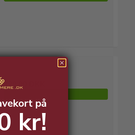
229,00 DKK
129,00 DKK
Vis produkt
avekort på
0 kr!